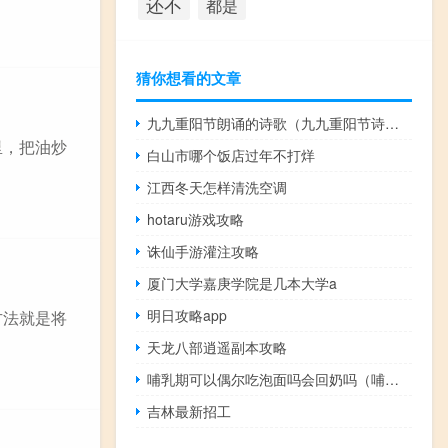
还不
都是
猜你想看的文章
九九重阳节朗诵的诗歌（九九重阳节诗歌朗诵）
里，把油炒
白山市哪个饭店过年不打烊
江西冬天怎样清洗空调
hotaru游戏攻略
诛仙手游灌注攻略
厦门大学嘉庚学院是几本大学a
明日攻略app
方法就是将
天龙八部逍遥副本攻略
哺乳期可以偶尔吃泡面吗会回奶吗（哺乳期可以偶尔吃泡面吗）
吉林最新招工