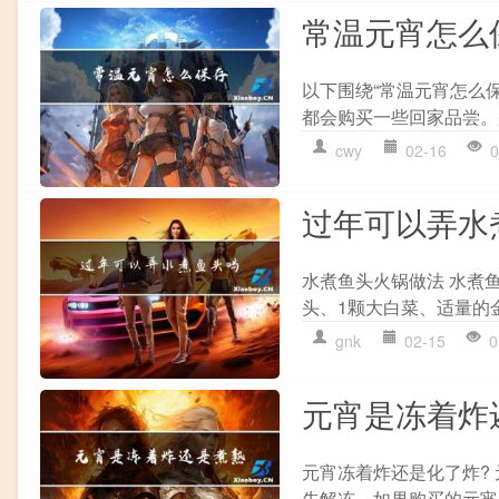
常温元宵怎么
以下围绕“常温元宵怎么
都会购买一些回家品尝。
cwy
02-16
0
过年可以弄水
水煮鱼头火锅做法 水煮
头、1颗大白菜、适量的金
gnk
02-15
0
元宵是冻着炸
元宵冻着炸还是化了炸?
先解冻。如果购买的元宵