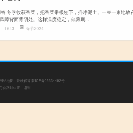
L问答 冬季收获香菜，把香菜带根刨下，抖净泥土。一束一束地放
风障背面背阴处。这样温度稳定，储藏期...
643
春节2024
网站地图
|
疑难解答
陕ICP备05334492号
，我们会及时纠正，谢谢