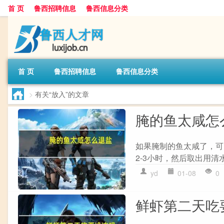
首 页
鲁西招聘信息
鲁西信息分类
首 页
鲁西招聘信息
鲁西信息分类
>
有关“放入”的文章
腌的鱼太咸怎
如果腌制的鱼太咸了，可以
2-3小时，然后取出用清水洗
yd
01-08
0
鲜虾第二天吃