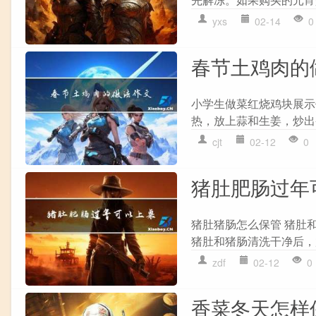
yxs
02-14
0
春节土鸡肉的
小学生做菜红烧鸡块展示
热，放上蒜和生姜，炒出
cjt
02-12
0
猪肚肥肠过年
猪肚猪肠怎么保管 猪肚
猪肚和猪肠清洗干净后，
zdf
02-12
0
香菜冬天怎样