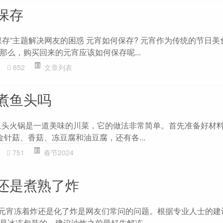
保存
保存”主题解决网友的困惑 元宵如何保存? 元宵作为传统的节日美
那么，购买回来的元宵应该如何保存呢...
852
文章列表
煮鱼头吗
鱼头火锅是一道美味的川菜，它的做法非常简单。首先准备好材料
针菇、香菇、冻豆腐和油豆腐，还有各...
751
春节2024
还是煮熟了炸
 元宵冻着炸还是化了炸是网友们常问的问题。根据专业人士的建
是冰冻包装的，建议油炸之前最好先解冻...