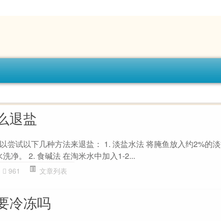
么退盐
尝试以下几种方法来退盐： 1. 淡盐水法 将腌鱼放入约2%的
净。 2. 食碱法 在淘米水中加入1-2...
961
文章列表
要冷冻吗