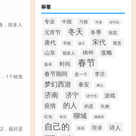
标签
专业
中国
习俗
你可以
作者
食，很多人
冬天
元宵节
冬季
医院
宋代
唐代
寓意
学校
孩子
攻略
山东
德州
很多人
春节
时间
新年
春节期间
枣庄
是一个
：1个鲢鱼
梦幻西游
泰安
泰山
济南
济宁
游戏
济宁市
的人
疫情
的是
礼物
聊城
红包
聊城市
考试
自己的
诗人
菏泽
议，最好是
英语