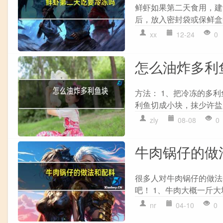
鲜虾如果第二天食用，建
后，放入密封袋或保鲜盒
xx
12-24
0
怎么油炸多利
方法： 1、把冷冻的多
利鱼切成小块，抹少许盐
zly
08-08
0
牛肉锅仔的做
很多人对牛肉锅仔的做法
吧！ 1、牛肉大概一斤大
nr
04-10
0