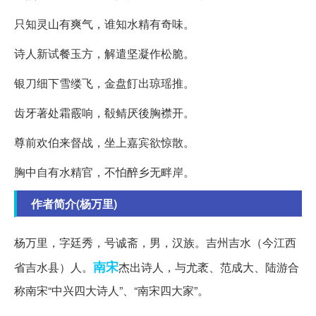
只知灵山有爽气，谁知水精有奇味。
诗人新试餐玉方，解遣坚凝作松脆。
银刀细下雪缕飞，金盘飣出琼瑶推。
齿牙著处霜霰响，殽鲭厌後胸襟开。
尊前欢伯来督战，坐上嘉宾欲惊散。
胸中自有水精官，不怕醉乡无畔岸。
作者简介(杨万里)
杨万里，字廷秀，号诚斋，男，汉族。吉州吉水（今江西
南宋
省吉水县）人。
杰出诗人，与尤袤、范成大、陆游合
称南宋“中兴四大诗人”、“南宋四大家”。