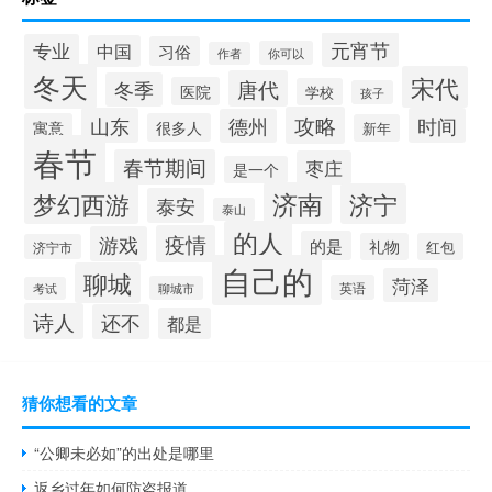
元宵节
专业
中国
习俗
你可以
作者
冬天
宋代
唐代
冬季
医院
学校
孩子
攻略
山东
时间
德州
寓意
很多人
新年
春节
春节期间
枣庄
是一个
梦幻西游
济南
济宁
泰安
泰山
的人
疫情
游戏
的是
礼物
红包
济宁市
自己的
聊城
菏泽
英语
聊城市
考试
诗人
还不
都是
猜你想看的文章
“公卿未必如”的出处是哪里
返乡过年如何防盗报道