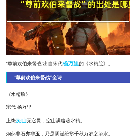
杨万里
“尊前欢伯来督战”出自宋代
的《水精脍》。
“尊前欢伯来督战”全诗
《水精脍》
宋代 杨万里
灵山
上饶
无它灵，空山满腹著水精。
炯然非石亦非玉，乃是阴崖绝壑千秋万岁之坚水。