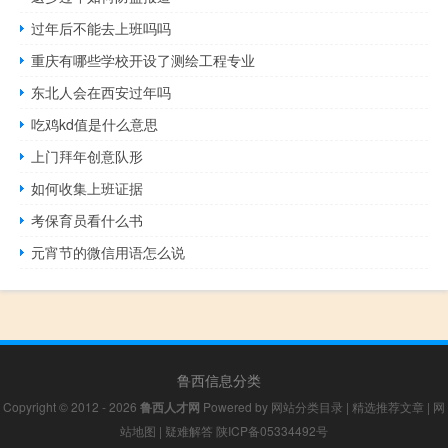
过年后不能去上班吗吗
重庆有哪些学校开设了测绘工程专业
东北人会在西安过年吗
吃鸡kd值是什么意思
上门拜年创意队形
如何收集上班证据
考保育员看什么书
元宵节的微信用语怎么说
鲁西信息分类
Copyright © 2012 - 2026
鲁西人才网
Powered by
网站分类目录
|
精选推荐文章
|
网
站地图
|
疑难解答
陕ICP备05334492号