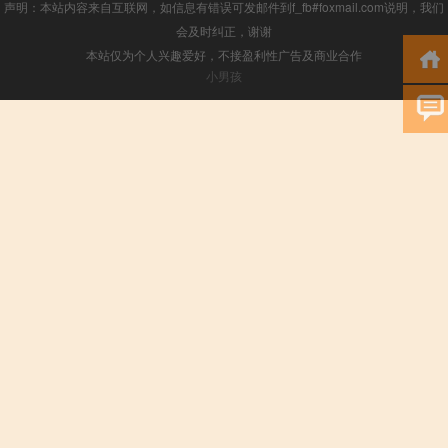
声明：本站内容来自互联网，如信息有错误可发邮件到f_fb#foxmail.com说明，我们
会及时纠正，谢谢
本站仅为个人兴趣爱好，不接盈利性广告及商业合作
小男孩