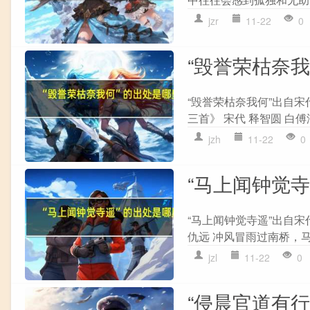
jzr
11-22
0
“毁誉荣枯奈
“毁誉荣枯奈我何”出自宋
三首》 宋代 释智圆 白傅
jzh
11-22
0
“马上闻钟觉
“马上闻钟觉寺遥”出自宋
仇远 冲风冒雨过南桥，马
jzl
11-22
0
“侵晨官道有