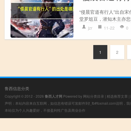
“侵晨官道有行人”出自宋
堂罗俎豆，潜知木主亦悲辛
jzr
11-22
0
1
2
鲁西信息分类
Copyright © 2012 - 2026
鲁西人才网
Powered by
网站分类目录
|
精选推荐文章
|
声明：本站内容来自互联网，如信息有错误可发邮件到f_fb#foxmail.com说明
本站仅为个人兴趣爱好，不接盈利性广告及商业合作