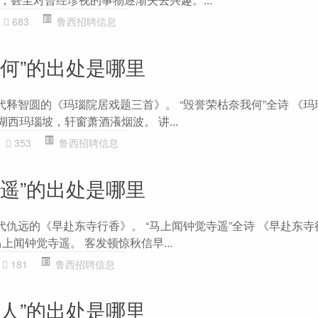
683
鲁西招聘信息
我何”的出处是哪里
代释智圆的《玛瑙院居戏题三首》。 “毁誉荣枯奈我何”全诗 《
湖西玛瑙坡，轩窗萧酒瀁烟波。 讲...
353
鲁西招聘信息
寺遥”的出处是哪里
代仇远的《早赴东寺行香》。 “马上闻钟觉寺遥”全诗 《早赴东寺
上闻钟觉寺遥。 客发顿惊秋信早...
181
鲁西招聘信息
行人”的出处是哪里