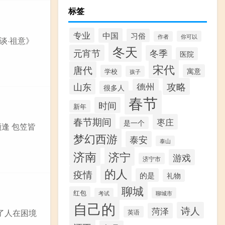
标签
专业
中国
习俗
你可以
作者
谈·祖意》
冬天
元宵节
冬季
医院
宋代
唐代
寓意
学校
孩子
攻略
山东
德州
很多人
春节
时间
新年
春节期间
枣庄
是一个
顾逢 包笠皆
梦幻西游
泰安
泰山
济南
济宁
游戏
济宁市
的人
疫情
的是
礼物
聊城
红包
聊城市
考试
自己的
诗人
菏泽
了人在困境
英语