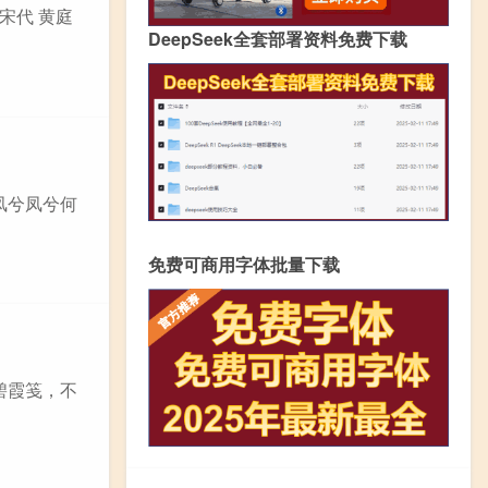
宋代 黄庭
DeepSeek全套部署资料免费下载
 凤兮凤兮何
免费可商用字体批量下载
砑碧霞笺，不