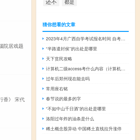
还不
都是
猜你想看的文章
2023年4月广西自学考试报名时间 自考什么时候报名
玛瑙院居戏题
“半路遣封侯”的出处是哪里
天下贫民攻略
计算机二级access考什么内容（计算机二级access主要考试什么）
过年后郑州现在能去吗
常用座右铭
春节说的最多的字
行香》 宋代
“不如中山千日酒”的出处是哪里
洛阳过年炸的油条是什么
稀土概念股异动 中国稀土直线拉升涨停