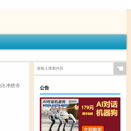
☚
晓出净慈寺
公告