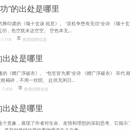
无功”的出处是哪里
代释印肃的《颂十玄谈·祖意》。 “灵机争堕有无功”全诗 《颂十玄
无功，色空犹未达空空。 空色本无...
118
鲁西招聘信息
的出处是哪里
逢的《赠广淳破衣》。 “包笠皆为累”全诗 《赠广淳破衣》 宋代 
粗褐碎，不用一丝纫。 赴供无闲日...
933
鲁西招聘信息
的出处是哪里
”这个意象，展现了作者对生命、友情和理想的深刻思考。它揭示
，甚至对曾经珍视的事物逐渐失去兴趣。...