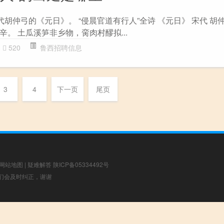
代胡仲弓的《元日》。 “侵晨官道有行人”全诗 《元日》 宋代 胡
。 土瓜溪笋非乡物，脔肉村醪拟...
520
鲁西招聘信息
3
4
下一页
尾页
网站地图
|
疑难解答
陕ICP备05334492号
，我们会及时纠正，谢谢