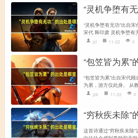
“灵机争堕有
“灵机争堕有无功”出自宋
宋代 释印肃 灵机争堕有
jzl
11-22
0
“包笠皆为累”
“包笠皆为累”出自宋代顾
为累，游方仅此身。 从教
jzb
11-22
0
“穷秋疾未除”
这首诗通过“穷秋疾未除
中往往会感到孤独和无助