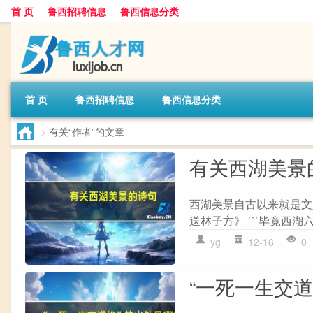
首 页
鲁西招聘信息
鲁西信息分类
首 页
鲁西招聘信息
鲁西信息分类
>
有关“作者”的文章
有关西湖美景
西湖美景自古以来就是文
送林子方》 ```毕竟西湖
yg
12-16
0
“一死一生交