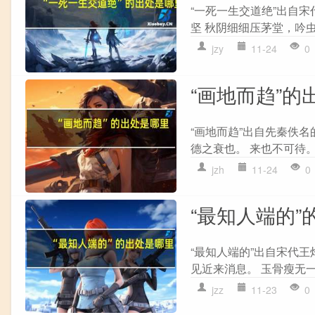
“一死一生交道绝”出自宋
坚 秋阴细细压茅堂，吟虫
jzy
11-24
0
“画地而趋”的
“画地而趋”出自先秦佚名
德之衰也。 来也不可待。 
jzh
11-24
0
“最知人端的”
“最知人端的”出自宋代王
见近来消息。 玉骨瘦无一
jzz
11-23
0