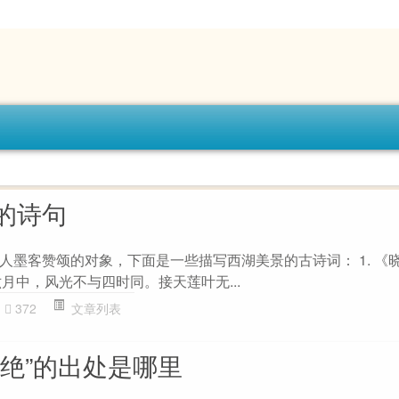
的诗句
人墨客赞颂的对象，下面是一些描写西湖美景的古诗词： 1. 《
六月中，风光不与四时同。接天莲叶无...
372
文章列表
道绝”的出处是哪里