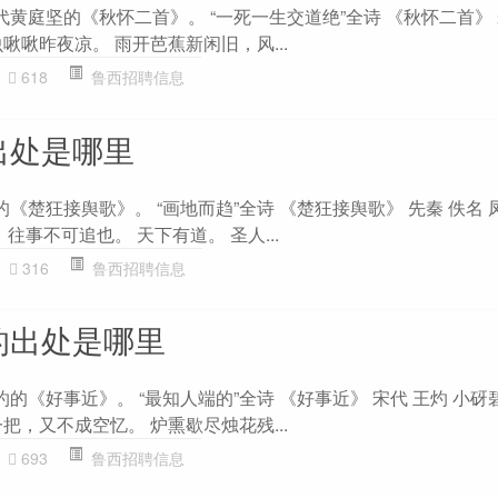
代黄庭坚的《秋怀二首》。 “一死一生交道绝”全诗 《秋怀二首》 
啾啾昨夜凉。 雨开芭蕉新闲旧，风...
618
鲁西招聘信息
出处是哪里
的《楚狂接舆歌》。 “画地而趋”全诗 《楚狂接舆歌》 先秦 佚名
往事不可追也。 天下有道。 圣人...
316
鲁西招聘信息
的出处是哪里
灼的《好事近》。 “最知人端的”全诗 《好事近》 宋代 王灼 小
把，又不成空忆。 炉熏歇尽烛花残...
693
鲁西招聘信息