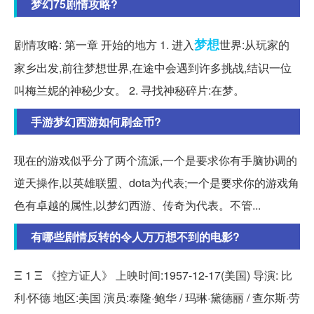
梦幻75剧情攻略?
梦想
剧情攻略: 第一章 开始的地方 1. 进入
世界:从玩家的
家乡出发,前往梦想世界,在途中会遇到许多挑战,结识一位
叫梅兰妮的神秘少女。 2. 寻找神秘碎片:在梦。
手游梦幻西游如何刷金币?
现在的游戏似乎分了两个流派,一个是要求你有手脑协调的
逆天操作,以英雄联盟、dota为代表;一个是要求你的游戏角
色有卓越的属性,以梦幻西游、传奇为代表。不管...
有哪些剧情反转的令人万万想不到的电影?
Ξ 1 Ξ 《控方证人》 上映时间:1957-12-17(美国) 导演: 比
利·怀德 地区:美国 演员:泰隆·鲍华 / 玛琳·黛德丽 / 查尔斯·劳