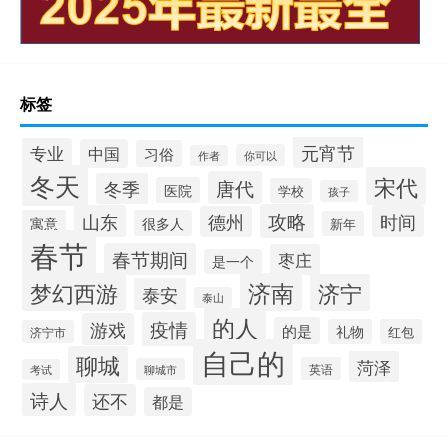
标签
元宵节
专业
中国
习俗
你可以
作者
冬天
宋代
唐代
冬季
医院
学校
孩子
攻略
山东
时间
德州
寓意
很多人
新年
春节
春节期间
枣庄
是一个
梦幻西游
济南
济宁
泰安
泰山
的人
疫情
游戏
的是
礼物
红包
济宁市
自己的
聊城
菏泽
英语
聊城市
考试
诗人
还不
都是