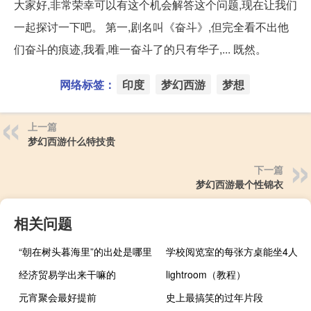
大家好,非常荣幸可以有这个机会解答这个问题,现在让我们
一起探讨一下吧。 第一,剧名叫《奋斗》,但完全看不出他
们奋斗的痕迹,我看,唯一奋斗了的只有华子,... 既然。
网络标签：
印度
梦幻西游
梦想
上一篇
梦幻西游什么特技贵
下一篇
梦幻西游最个性锦衣
相关问题
“朝在树头暮海里”的出处是哪里
学校阅览室的每张方桌能坐4人
经济贸易学出来干嘛的
lightroom（教程）
元宵聚会最好提前
史上最搞笑的过年片段