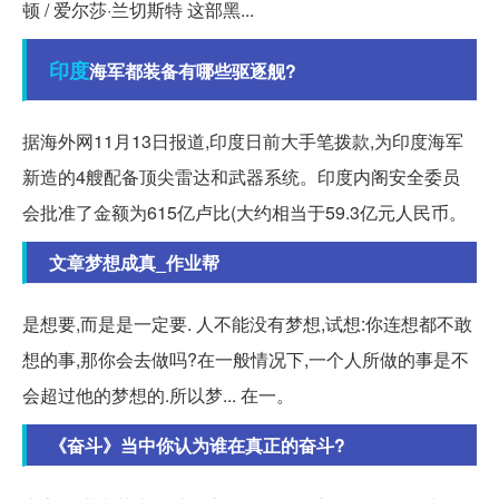
顿 / 爱尔莎·兰切斯特 这部黑...
印度
海军都装备有哪些驱逐舰?
据海外网11月13日报道,印度日前大手笔拨款,为印度海军
新造的4艘配备顶尖雷达和武器系统。印度内阁安全委员
会批准了金额为615亿卢比(大约相当于59.3亿元人民币。
文章梦想成真_作业帮
是想要,而是是一定要. 人不能没有梦想,试想:你连想都不敢
想的事,那你会去做吗?在一般情况下,一个人所做的事是不
会超过他的梦想的.所以梦... 在一。
《奋斗》当中你认为谁在真正的奋斗?