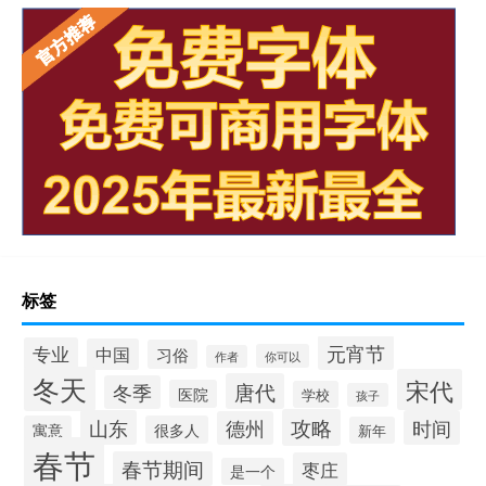
标签
元宵节
专业
中国
习俗
你可以
作者
冬天
宋代
唐代
冬季
医院
学校
孩子
攻略
山东
时间
德州
寓意
很多人
新年
春节
春节期间
枣庄
是一个