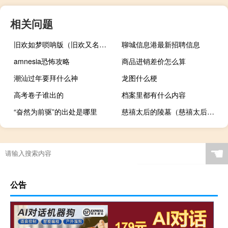
相关问题
旧欢如梦唢呐版（旧欢又名最爱锦竹）
聊城信息港最新招聘信息
amnesia恐怖攻略
商品进销差价怎么算
潮汕过年要拜什么神
龙图什么梗
高考卷子谁出的
档案里都有什么内容
“奋然为前驱”的出处是哪里
慈禧太后的陵墓（慈禧太后的性揭秘）
☚
公告