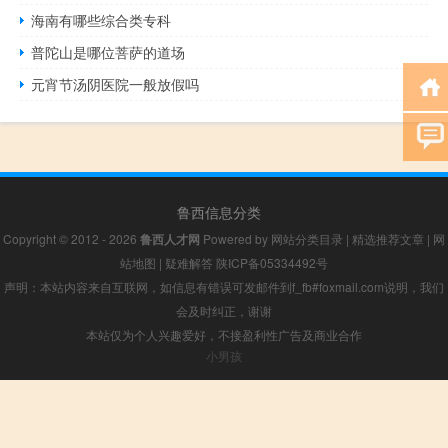
海南有哪些综合类专科
普陀山是哪位菩萨的道场
元宵节汤阴医院一般放假吗
鲁西信息分类
Copyright © 2012 - 2026
鲁西人才网
Powered by
网站分类目录
|
精选推荐文章
|
网
站地图
|
疑难解答
陕ICP备05334492号
声明：本站内容来自互联网，如信息有错误可发邮件到f_fb#foxmail.com说明，我们
会及时纠正，谢谢
本站仅为个人兴趣爱好，不接盈利性广告及商业合作
小男孩