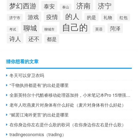
梦幻西游
济南
济宁
泰安
泰山
的人
疫情
游戏
的是
礼物
红包
济宁市
自己的
聊城
菏泽
英语
聊城市
考试
诗人
还不
都是
猜你想看的文章
冬天可以穿卫衣吗
“千物执持都是有”的出处是哪里
全新英特尔十代酷睿移动处理器加持，小米笔记本Pro 15增强版体验
老年人吃燕麦片对身体有什么好处（麦片对身体有什么好处）
“赋罢江淹吟更苦”的出处是哪里
在你身边你左右是什么歌的歌词（在你身边你左右是什么歌）
tradingeconomics（trading）