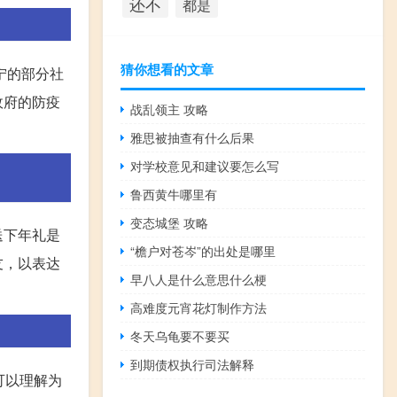
还不
都是
猜你想看的文章
宁的部分社
政府的防疫
战乱领主 攻略
雅思被抽查有什么后果
对学校意见和建议要怎么写
鲁西黄牛哪里有
变态城堡 攻略
送下年礼是
“檐户对苍岑”的出处是哪里
友，以表达
早八人是什么意思什么梗
高难度元宵花灯制作方法
冬天乌龟要不要买
到期债权执行司法解释
可以理解为