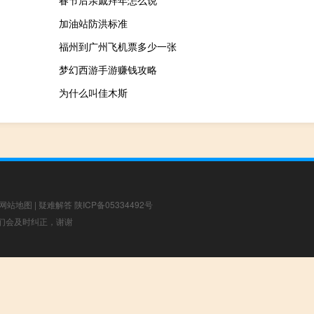
春节后亲戚拜年怎么说
加油站防洪标准
福州到广州飞机票多少一张
梦幻西游手游赚钱攻略
为什么叫佳木斯
网站地图
|
疑难解答
陕ICP备05334492号
，我们会及时纠正，谢谢