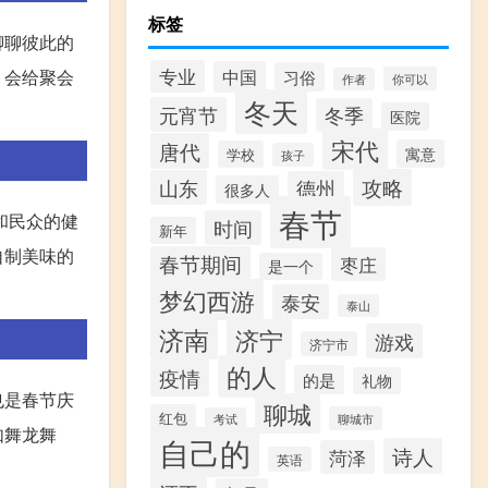
标签
聊聊彼此的
专业
中国
，会给聚会
习俗
你可以
作者
冬天
元宵节
冬季
医院
宋代
唐代
寓意
学校
孩子
攻略
山东
德州
很多人
春节
和民众的健
时间
新年
自制美味的
春节期间
枣庄
是一个
梦幻西游
泰安
泰山
济南
济宁
游戏
济宁市
的人
疫情
的是
礼物
也是春节庆
聊城
红包
聊城市
考试
如舞龙舞
自己的
诗人
菏泽
英语