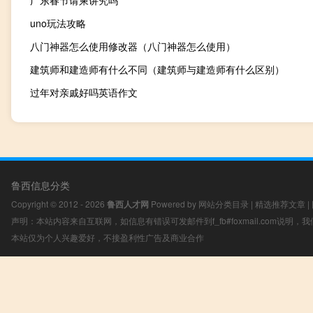
广东春节请柬讲究吗
uno玩法攻略
八门神器怎么使用修改器（八门神器怎么使用）
建筑师和建造师有什么不同（建筑师与建造师有什么区别）
过年对亲戚好吗英语作文
鲁西信息分类
Copyright © 2012 - 2026
鲁西人才网
Powered by
网站分类目录
|
精选推荐文章
|
声明：本站内容来自互联网，如信息有错误可发邮件到f_fb#foxmail.com说明
本站仅为个人兴趣爱好，不接盈利性广告及商业合作