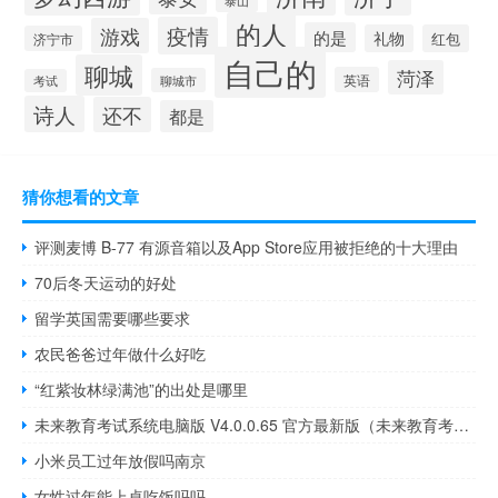
泰山
的人
疫情
游戏
的是
礼物
红包
济宁市
自己的
聊城
菏泽
英语
聊城市
考试
诗人
还不
都是
猜你想看的文章
评测麦博 B-77 有源音箱以及App Store应用被拒绝的十大理由
70后冬天运动的好处
留学英国需要哪些要求
农民爸爸过年做什么好吃
“红紫妆林绿满池”的出处是哪里
未来教育考试系统电脑版 V4.0.0.65 官方最新版（未来教育考试系统电脑版 V4.0.0.65 官方最新版功能简介）
小米员工过年放假吗南京
女性过年能上桌吃饭吗吗