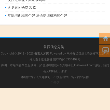
火龙果的诱惑 攻略
英语培训班哪个好 法语培训机构哪个好
鲁西信息分类
Copyright © 2012 - 2026
鲁西人才网
Powered by
网站分类目录
|
精选推荐文章
|
网
站地图
|
疑难解答
陕ICP备05334492号
声明：本站内容来自互联网，如信息有错误可发邮件到f_fb#foxmail.com说明，我们
会及时纠正，谢谢
本站仅为个人兴趣爱好，不接盈利性广告及商业合作
小男孩