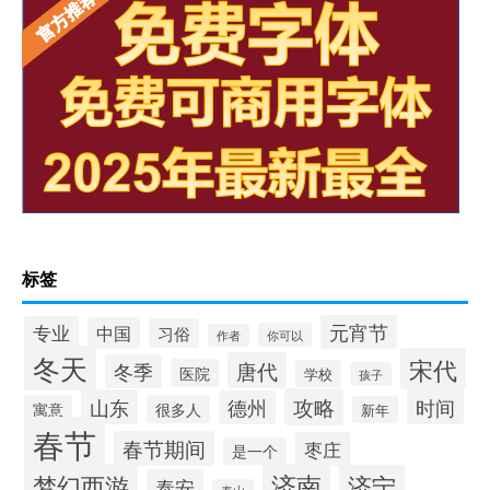
标签
元宵节
专业
中国
习俗
你可以
作者
冬天
宋代
唐代
冬季
医院
学校
孩子
攻略
山东
时间
德州
寓意
很多人
新年
春节
春节期间
枣庄
是一个
梦幻西游
济南
济宁
泰安