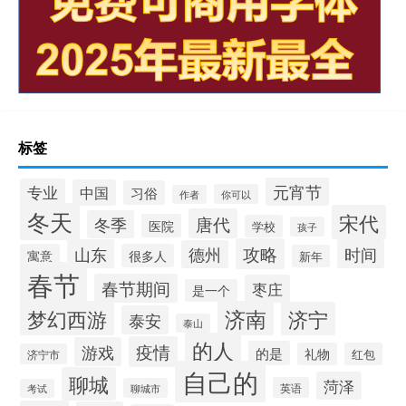
标签
元宵节
专业
中国
习俗
你可以
作者
冬天
宋代
唐代
冬季
医院
学校
孩子
攻略
山东
时间
德州
寓意
很多人
新年
春节
春节期间
枣庄
是一个
梦幻西游
济南
济宁
泰安
泰山
的人
疫情
游戏
的是
礼物
红包
济宁市
自己的
聊城
菏泽
英语
聊城市
考试