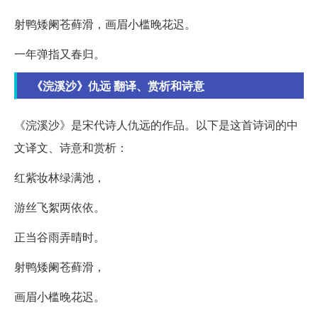
射鸭矮阑苍藓滑，画眉小槛晚花迟。
一年弹指又春归。
《浣溪沙》仇远 翻译、赏析和诗意
《浣溪沙》是宋代诗人仇远的作品。以下是这首诗词的中
文译文、诗意和赏析：
红紫妆林绿满池，
游丝飞絮两依依。
正当谷雨弄晴时。
射鸭矮阑苍藓滑，
画眉小槛晚花迟。