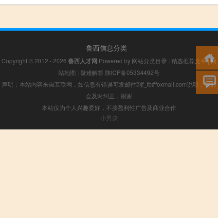
鲁西信息分类
Copyright © 2012 - 2026
鲁西人才网
Powered by
网站分类目录
|
精选推荐文章
|
网
站地图
|
疑难解答
陕ICP备05334492号
声明：本站内容来自互联网，如信息有错误可发邮件到f_fb#foxmail.com说明，我们
会及时纠正，谢谢
本站仅为个人兴趣爱好，不接盈利性广告及商业合作
小男孩