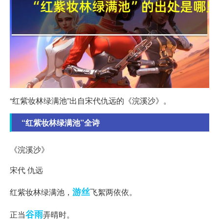
“红紫妆林绿满池”出自宋代仇远的《浣溪沙》。
“红紫妆林绿满池”全诗
《浣溪沙》
宋代 仇远
游丝
红紫妆林绿满池，
飞絮两依依。
谷雨
正当
弄晴时。