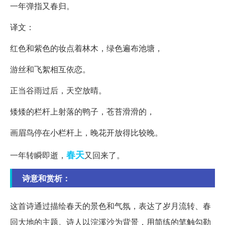
一年弹指又春归。
译文：
红色和紫色的妆点着林木，绿色遍布池塘，
游丝和飞絮相互依恋。
正当谷雨过后，天空放晴。
矮矮的栏杆上射落的鸭子，苍苔滑滑的，
画眉鸟停在小栏杆上，晚花开放得比较晚。
春天
一年转瞬即逝，
又回来了。
诗意和赏析：
这首诗通过描绘春天的景色和气氛，表达了岁月流转、春
回大地的主题。诗人以浣溪沙为背景，用简练的笔触勾勒