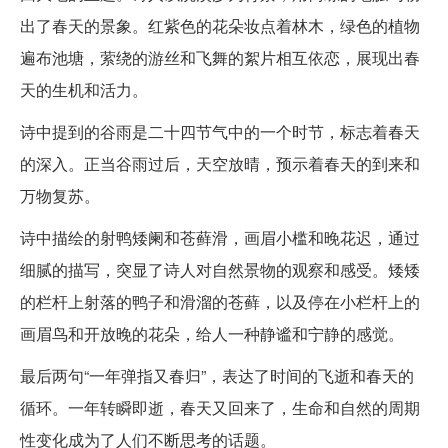
出了春天的景象。红紫色的花朵妆点着林木，绿色的植物
遍布池塘，萦绕的游丝和飞舞的絮片相互依恋，展现出春
天的生机和活力。
诗中提到的谷雨是二十四节气中的一个时节，标志着春天
的深入。正当谷雨过后，天空放晴，预示着春天的到来和
万物复苏。
诗中描绘的射鸭矮阑和苍藓滑，画眉小槛和晚花迟，通过
细腻的描写，突显了诗人对自然景物的观察和感受。矮矮
的栏杆上射落的鸭子和滑溜的苍藓，以及停在小栏杆上的
画眉鸟和开放晚的花朵，给人一种静谧和宁静的感觉。
最后两句“一年弹指又春归”，表达了时间的飞逝和春天的
循环。一年转瞬即逝，春天又回来了，生命和自然的周期
性变化成为了人们不断思考的话题。