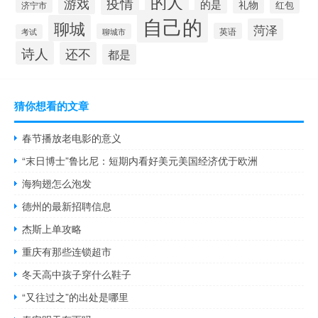
的人
疫情
游戏
的是
礼物
红包
济宁市
自己的
聊城
菏泽
英语
聊城市
考试
诗人
还不
都是
猜你想看的文章
春节播放老电影的意义
“末日博士”鲁比尼：短期内看好美元美国经济优于欧洲
海狗翅怎么泡发
德州的最新招聘信息
杰斯上单攻略
重庆有那些连锁超市
冬天高中孩子穿什么鞋子
“又往过之”的出处是哪里