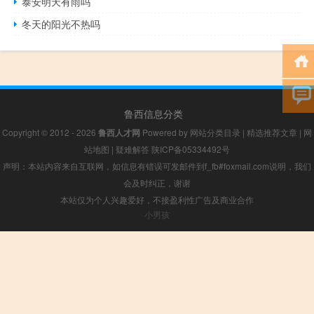
泰安明天有雨吗
冬天的阳光不热吗
鲁西信息分类
Copyright © 2012 - 2026
鲁西人才网
Powered by
网站分类目录
|
精选推荐文章
|
网
站地图
|
疑难解答
陕ICP备05334492号
声明：本站内容来自互联网，如信息有错误可发邮件到f_fb#foxmail.com说明，我们
会及时纠正，谢谢
本站仅为个人兴趣爱好，不接盈利性广告及商业合作
小男孩