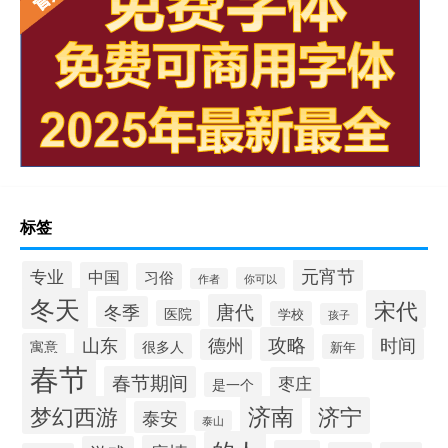
标签
元宵节
专业
中国
习俗
你可以
作者
冬天
宋代
唐代
冬季
医院
学校
孩子
攻略
山东
时间
德州
寓意
很多人
新年
春节
春节期间
枣庄
是一个
梦幻西游
济南
济宁
泰安
泰山