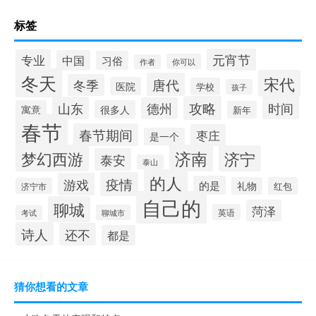
标签
元宵节
专业
中国
习俗
你可以
作者
冬天
宋代
唐代
冬季
医院
学校
孩子
攻略
山东
时间
德州
寓意
很多人
新年
春节
春节期间
枣庄
是一个
梦幻西游
济南
济宁
泰安
泰山
的人
疫情
游戏
的是
礼物
红包
济宁市
自己的
聊城
菏泽
英语
聊城市
考试
诗人
还不
都是
猜你想看的文章