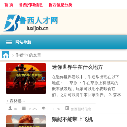
首 页
鲁西招聘信息
鲁西信息分类
网站导航
>
作者“ln”的文章
迷你世界牛在什么地方
在迷你世界游戏中，牛通常出现在以下
地点： 1. 草原 ：牛在草原上有很高的
概率被发现，玩家可以用小麦喂食它
们，之后可以将牛带回家圈养。 2. 森林
：森林也...
ln
01-25
0
76
鲁西招聘信息
猫能不能带上飞机