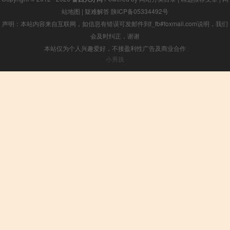
站地图
|
疑难解答
陕ICP备05334492号
声明：本站内容来自互联网，如信息有错误可发邮件到f_fb#foxmail.com说明，我们
会及时纠正，谢谢
本站仅为个人兴趣爱好，不接盈利性广告及商业合作
小男孩