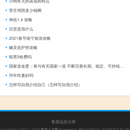
小狗冬天的表现和特点
枣庄驾照多少钱啊
神佑1.4 攻略
旧货是指什么
2021春节南宁旅游攻略
幽灵庇护所攻略
暗黑3收费吗
国家发改委：将与有关国家一道 不断完善长期、稳定、可持续、风险可控的投融资体系
拜年吃素好吗
怎样写自我介绍自己（怎样写自我介绍）
鲁西信息分类
Copyright © 2012 - 2026
鲁西人才网
Powered by
网站分类目录
|
精选推荐文章
|
网