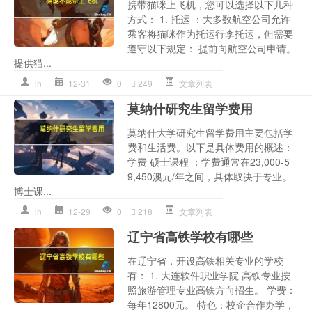
携带猫咪上飞机，您可以选择以下几种
方式： 1. 托运 ：大多数航空公司允许
乘客将猫咪作为托运行李托运，但需要
遵守以下规定： 提前向航空公司申请。
提供猫...
ln
12-31
0
249
文章列表
莫纳什研究生留学费用
莫纳什大学研究生留学费用主要包括学
费和生活费。以下是具体费用的概述：
学费 硕士课程 ：学费通常在23,000-5
9,450澳元/年之间，具体取决于专业。
博士课...
ln
12-29
0
218
文章列表
辽宁省高铁学校有哪些
在辽宁省，开设高铁相关专业的学校
有： 1. 大连软件职业学院 高铁专业按
照旅游管理专业高铁方向招生。 学费：
每年12800元。 特色：校企合作办学，