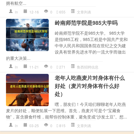
拥有航空...
ln
12-16
0
655
文章列表
岭南师范学院是985大学吗
岭南师范学院不是985大学。 985大学
是指985工程，985工程是中国共产党和
中华人民共和国国务院在世纪之交为建
设具有世界先进水平的一流大学而做出
的重大决策...
ln
11-21
0
271
鲁西招聘信息
老年人吃燕麦片对身体有什么
好处（麦片对身体有什么好
处）
嘿，朋友们！今天咱们聊聊老年人吃燕
麦片的好处，顺便拓展一下思维。首先，燕麦片可是个“宝藏食
物”，富含膳食纤维，能帮你控制体重，避免变成“沙发土豆”。想...
ln
03-25
0
815
文章列表