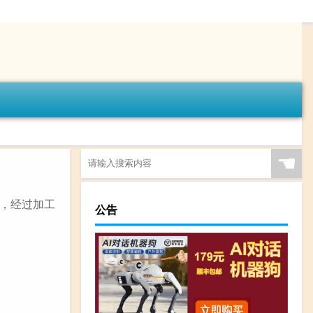
☚
，经过加工
公告