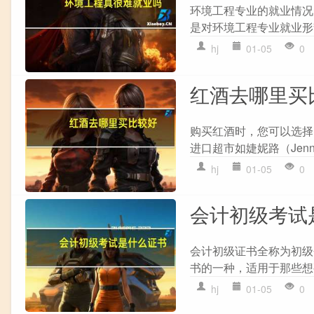
环境工程专业的就业情况
是对环境工程专业就业形势的
hj
01-05
0
红酒去哪里买
购买红酒时，您可以选择
进口超市如婕妮路（Jenn
hj
01-05
0
会计初级考试
会计初级证书全称为初级
书的一种，适用于那些想
hj
01-05
0