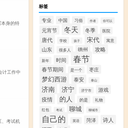
标签
专业
中国
习俗
你可以
作者
写本身的特
冬天
元宵节
冬季
医院
宋代
唐代
寓意
学校
孩子
攻略
山东
德州
很多人
春节
时间
新年
春节期间
枣庄
是一个
会计工作中
梦幻西游
泰安
泰山
济南
济宁
游戏
济宁市
的人
疫情
的是
礼物
聊城
红包
聊城市
考试
自己的
诗人
菏泽
区、考试机
英语