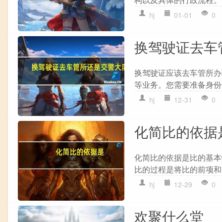
hj
01-01
0
换驾驶证去车
换驾驶证应该去车管所办
等业务。您需要准备身份
hj
12-31
0
化简比的依据
化简比的依据是比的基本
比的过程是将比的前项和后
hj
12-29
0
欢聚什么堂