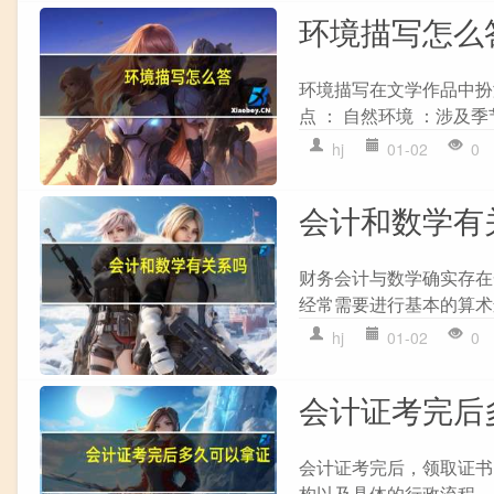
环境描写怎么
环境描写在文学作品中扮
点 ： 自然环境 ：涉及
hj
01-02
0
会计和数学有
财务会计与数学确实存在
经常需要进行基本的算术运
hj
01-02
0
会计证考完后
会计证考完后，领取证书
构以及具体的行政流程。以