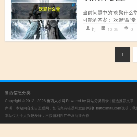
当前问题中的“欢聚什么
可能的答案： 欢聚“益”堂
hj
12-28
0
1
鲁西信息分类
Copyright © 2012 - 2026
鲁西人才网
Powered by
网站分类目录
|
精选推荐文章
|
声明：本站内容来自互联网，如信息有错误可发邮件到f_fb#foxmail.com说明
本站仅为个人兴趣爱好，不接盈利性广告及商业合作