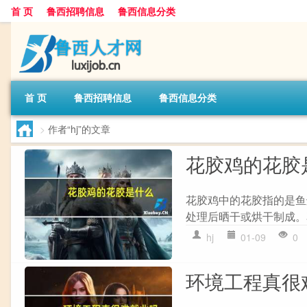
首 页
鲁西招聘信息
鲁西信息分类
首 页
鲁西招聘信息
鲁西信息分类
>
作者“hj”的文章
花胶鸡的花胶
花胶鸡中的花胶指的是鱼
处理后晒干或烘干制成。
hj
01-09
0
环境工程真很