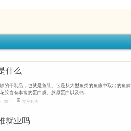
是什么
鳔的干制品，也就是鱼肚。它是从大型鱼类的鱼腹中取出的鱼鳔
花胶含有丰富的蛋白质、胶原蛋白以及钙...
234
文章列表
难就业吗