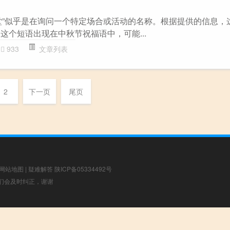
堂”似乎是在询问一个特定场合或活动的名称。根据提供的信息，
 这个短语出现在中秋节祝福语中，可能...
933
文章列表
2
下一页
尾页
网站地图
|
疑难解答
陕ICP备05334492号
，我们会及时纠正，谢谢