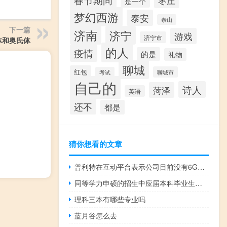
春节期间
枣庄
是一个
梦幻西游
泰安
泰山
下一篇
济南
济宁
游戏
济宁市
体和奥氏体
的人
疫情
的是
礼物
聊城
红包
聊城市
考试
自己的
诗人
菏泽
英语
还不
都是
猜你想看的文章
普利特在互动平台表示公司目前没有6G卫星通信及卫星互联网技术储备
同等学力申硕的招生中应届本科毕业生拥有报名资格吗
理科三本有哪些专业吗
蓝月谷怎么去