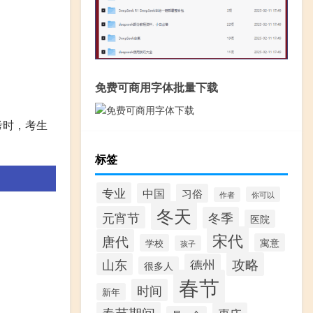
免费可商用字体批量下载
考时，考生
标签
专业
中国
习俗
你可以
作者
冬天
元宵节
冬季
医院
宋代
唐代
寓意
学校
孩子
攻略
山东
德州
很多人
春节
时间
新年