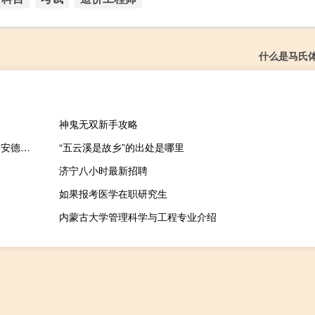
什么是马氏
神鬼无双新手攻略
乌克兰总参谋部报告乌克兰武装部队突袭并解放了巴赫穆特前线的安德里夫卡（Andriivka）并在顿涅茨克州的克里什奇夫卡（Klishchiivka）附近取得了部分成功
“五云溪是故乡”的出处是哪里
济宁八小时最新招聘
如果报考医学在职研究生
内蒙古大学管理科学与工程专业介绍