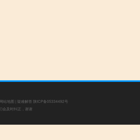
网站地图
|
疑难解答
陕ICP备05334492号
，我们会及时纠正，谢谢