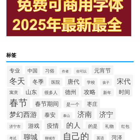
标签
元宵节
专业
中国
习俗
你可以
作者
冬天
宋代
唐代
冬季
医院
学校
孩子
攻略
山东
时间
德州
寓意
很多人
新年
春节
春节期间
枣庄
是一个
梦幻西游
济南
济宁
泰安
泰山
的人
疫情
游戏
的是
礼物
红包
济宁市
自己的
聊城
菏泽
英语
聊城市
考试