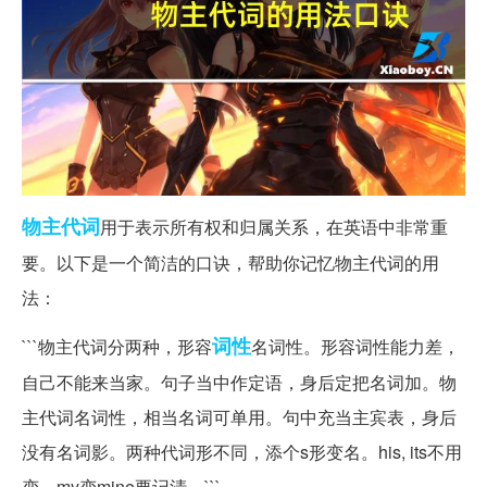
物主
代词
用于表示所有权和归属关系，在英语中非常重
要。以下是一个简洁的口诀，帮助你记忆物主代词的用
法：
词性
```物主代词分两种，形容
名词性。形容词性能力差，
自己不能来当家。句子当中作定语，身后定把名词加。物
主代词名词性，相当名词可单用。句中充当主宾表，身后
没有名词影。两种代词形不同，添个s形变名。his, its不用
变，my变mine要记清。```