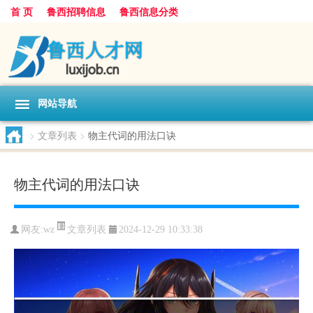
首 页
鲁西招聘信息
鲁西信息分类
网站导航
>
文章列表
>
物主代词的用法口诀
物主代词的用法口诀
文章列表
网友:
wz
2024-12-29 10:33:38