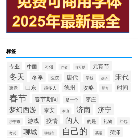
标签
元宵节
专业
中国
习俗
你可以
作者
冬天
宋代
唐代
冬季
医院
学校
孩子
攻略
山东
时间
德州
寓意
很多人
新年
春节
春节期间
枣庄
是一个
梦幻西游
济南
济宁
泰安
泰山
的人
疫情
游戏
的是
礼物
红包
济宁市
自己的
聊城
菏泽
英语
聊城市
考试