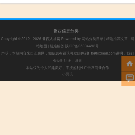
鲁西信息分类
Copyright © 2012 - 2026
鲁西人才网
Powered by
网站分类目录
|
精选推荐文章
|
网
站地图
|
疑难解答
陕ICP备05334492号
声明：本站内容来自互联网，如信息有错误可发邮件到f_fb#foxmail.com说明，我们
会及时纠正，谢谢
本站仅为个人兴趣爱好，不接盈利性广告及商业合作
小男孩