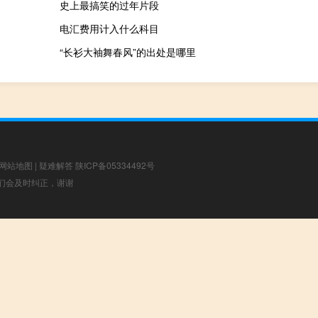
史上最搞笑的过年片段
电汇费用计入什么科目
“长衫大袖舞春风”的出处是哪里
网站地图
|
疑难解答
陕ICP备05334492号
，我们会及时纠正，谢谢