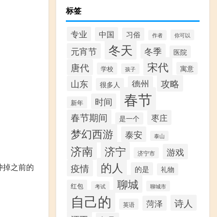
标签
专业
中国
习俗
你可以
作者
冬天
元宵节
冬季
医院
宋代
唐代
寓意
学校
孩子
攻略
山东
德州
很多人
春节
时间
新年
春节期间
枣庄
是一个
梦幻西游
泰安
泰山
济南
济宁
游戏
济宁市
的人
疫情
冲掉之前的
的是
礼物
聊城
红包
聊城市
考试
自己的
诗人
菏泽
英语