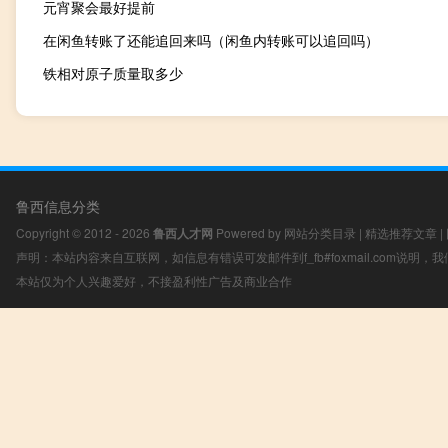
元宵聚会最好提前
在闲鱼转账了还能追回来吗（闲鱼内转账可以追回吗）
铁相对原子质量取多少
鲁西信息分类
Copyright © 2012 - 2026
鲁西人才网
Powered by
网站分类目录
|
精选推荐文章
|
声明：本站内容来自互联网，如信息有错误可发邮件到f_fb#foxmail.com说明
本站仅为个人兴趣爱好，不接盈利性广告及商业合作