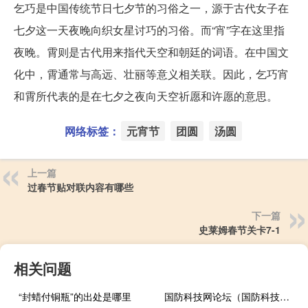
乞巧是中国传统节日七夕节的习俗之一，源于古代女子在
七夕这一天夜晚向织女星讨巧的习俗。而“宵”字在这里指
夜晚。霄则是古代用来指代天空和朝廷的词语。在中国文
化中，霄通常与高远、壮丽等意义相关联。因此，乞巧宵
和霄所代表的是在七夕之夜向天空祈愿和许愿的意思。
网络标签：
元宵节
团圆
汤圆
上一篇
过春节贴对联内容有哪些
下一篇
史莱姆春节关卡7-1
相关问题
“封蜡付铜瓶”的出处是哪里
国防科技网论坛（国防科技网）