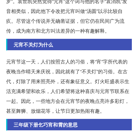
罗”。袁世凯突然觉得“元宵”这个词与他的名字“袁消凯”发
音相类似，因此他下令改把元宵叫做“汤圆”以示比较自
疚。尽管这个传说并无确凿证据，但它仍在民间广为流
传，成为南方和北方叫法差异的一种有趣解释。
元宵不关灯为什么
元宵节这一天，人们按照古人的习俗，将“宵”字所代表的
夜晚当作晴天来庆祝，因此就有了“不关灯”的习俗。在古
代，灯除了用来照亮外，还有象征意义。灯火旺盛表示生
活充满希望和欢乐，人们希望将这种喜庆与元宵节联系在
一起。因此，一些地方会在元宵节的夜晚点亮许多彩灯，
甚至舞狮、放烟花等，让节日更加热闹有趣。
三年级下册乞巧宵和霄的意思