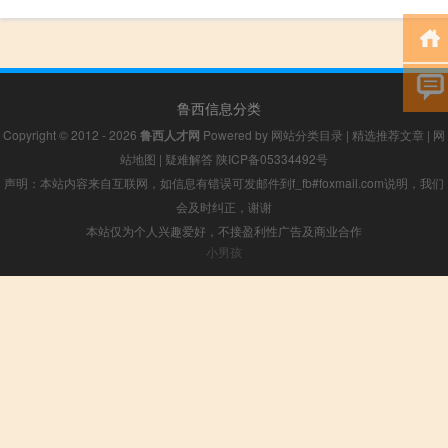
鲁西信息分类
Copyright © 2012 - 2026
鲁西人才网
Powered by
网站分类目录
|
精选推荐文章
|
网
站地图
|
疑难解答
陕ICP备05334492号
声明：本站内容来自互联网，如信息有错误可发邮件到f_fb#foxmail.com说明，我们
会及时纠正，谢谢
本站仅为个人兴趣爱好，不接盈利性广告及商业合作
小男孩