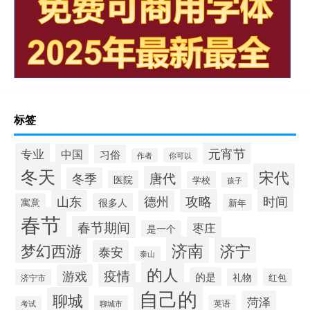
标签
元宵节
专业
中国
习俗
你可以
作者
冬天
宋代
唐代
冬季
医院
学校
孩子
攻略
山东
时间
德州
寓意
很多人
新年
春节
春节期间
枣庄
是一个
梦幻西游
济南
济宁
泰安
泰山
的人
疫情
游戏
的是
礼物
红包
济宁市
自己的
聊城
菏泽
英语
聊城市
考试