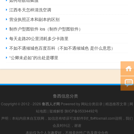
如何给数组赋值
江西冬天怎样清洗空调
营业执照正本和副本的区别
制作户型图软件 ios（制作户型图软件）
每天走路20公里消耗多少卡路里
不如不遇倾城色百度百科（不如不遇倾城色 是什么意思）
“公卿未必如”的出处是哪里
鲁西信息分类
Copyright © 2012 - 2026
鲁西人才网
Powered by
网站分类目录
|
精选推荐文章
|
网
站地图
|
疑难解答
陕ICP备05334492号
声明：本站内容来自互联网，如信息有错误可发邮件到f_fb#foxmail.com说明，我们
会及时纠正，谢谢
本站仅为个人兴趣爱好，不接盈利性广告及商业合作