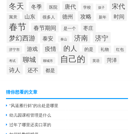
冬天
宋代
唐代
冬季
医院
学校
孩子
攻略
山东
时间
德州
寓意
很多人
新年
春节
春节期间
枣庄
是一个
梦幻西游
济南
济宁
泰安
泰山
的人
疫情
游戏
的是
礼物
红包
济宁市
自己的
聊城
菏泽
英语
聊城市
考试
诗人
还不
都是
猜你想看的文章
“风逼雁行斜”的出处是哪里
幼儿园课程管理是什么
过年了哪里还卖口罩的