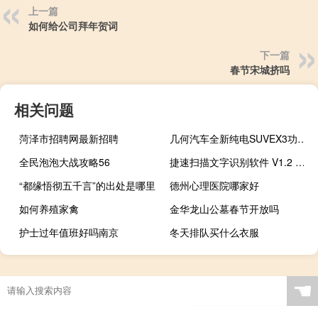
上一篇
如何给公司拜年贺词
下一篇
春节宋城挤吗
相关问题
菏泽市招聘网最新招聘
几何汽车全新纯电SUVEX3功夫牛正式亮相
全民泡泡大战攻略56
捷速扫描文字识别软件 V1.2 官方版（捷速扫描文字识别软件 V1.2 官方版功能简介）
“都缘悟彻五千言”的出处是哪里
德州心理医院哪家好
如何养殖家禽
金华龙山公墓春节开放吗
护士过年值班好吗南京
冬天排队买什么衣服
☚