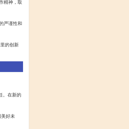
作精神，取
的严谨性和
年里的创新
任。在新的
创美好未