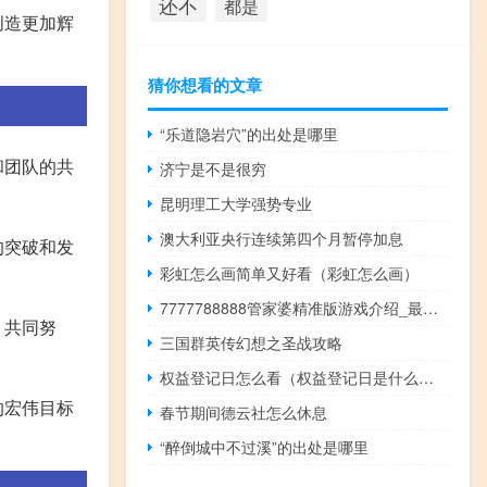
还不
都是
创造更加辉
猜你想看的文章
“乐道隐岩穴”的出处是哪里
和团队的共
济宁是不是很穷
昆明理工大学强势专业
澳大利亚央行连续第四个月暂停加息
的突破和发
彩虹怎么画简单又好看（彩虹怎么画）
7777788888管家婆精准版游戏介绍_最新答案解释落实_iPhone版v00.83.32
，共同努
三国群英传幻想之圣战攻略
权益登记日怎么看（权益登记日是什么意思）
的宏伟目标
春节期间德云社怎么休息
“醉倒城中不过溪”的出处是哪里