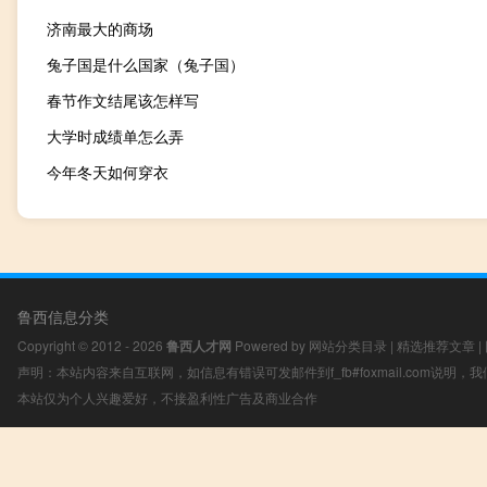
济南最大的商场
兔子国是什么国家（兔子国）
春节作文结尾该怎样写
大学时成绩单怎么弄
今年冬天如何穿衣
鲁西信息分类
Copyright © 2012 - 2026
鲁西人才网
Powered by
网站分类目录
|
精选推荐文章
|
声明：本站内容来自互联网，如信息有错误可发邮件到f_fb#foxmail.com说明
本站仅为个人兴趣爱好，不接盈利性广告及商业合作