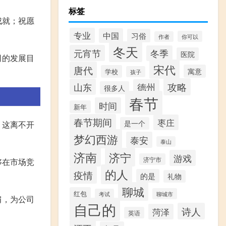
标签
成就；祝愿
专业
中国
习俗
你可以
作者
冬天
元宵节
冬季
医院
司的发展目
宋代
唐代
寓意
学校
孩子
攻略
山东
德州
很多人
春节
时间
新年
春节期间
枣庄
是一个
，这离不开
梦幻西游
泰安
泰山
济南
济宁
游戏
济宁市
够在市场竞
的人
疫情
的是
礼物
聊城
红包
聊城市
考试
肩，为公司
自己的
诗人
菏泽
英语