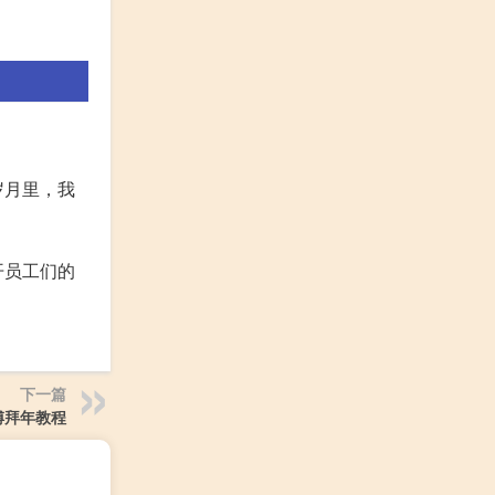
岁月里，我
开员工们的
下一篇
傅拜年教程