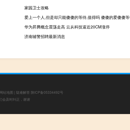
家园卫士攻略
爱上一个人,但是却只能傻傻的等待,值得吗 傻傻的爱傻傻
华为昇腾概念震荡走高 云从科技逼近20CM涨停
济南辅警招聘最新消息
网站地图
|
疑难解答
陕ICP备05334492号
，我们会及时纠正，谢谢