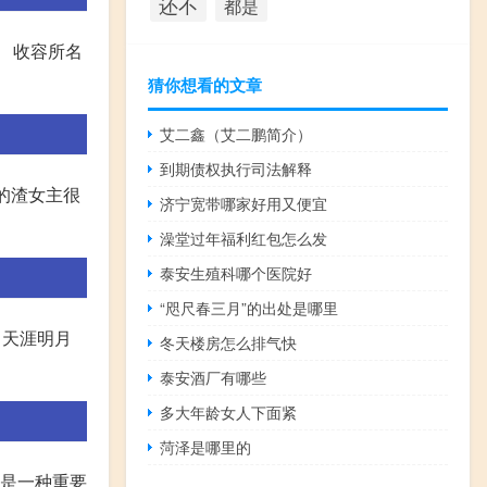
还不
都是
。 收容所名
猜你想看的文章
艾二鑫（艾二鹏简介）
到期债权执行司法解释
,的渣女主很
济宁宽带哪家好用又便宜
澡堂过年福利红包怎么发
泰安生殖科哪个医院好
“咫尺春三月”的出处是哪里
、天涯明月
冬天楼房怎么排气快
泰安酒厂有哪些
多大年龄女人下面紧
菏泽是哪里的
这是一种重要