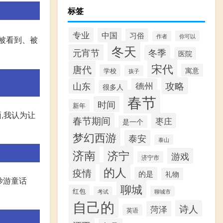
标签
专业
中国
习俗
你可以
作者
仅被看到、被
冬天
元宵节
冬季
医院
宋代
唐代
寓意
学校
孩子
攻略
山东
德州
很多人
春节
时间
新年
,我认为让
春节期间
枣庄
是一个
梦幻西游
泰安
泰山
济南
济宁
游戏
济宁市
的人
疫情
的是
礼物
妙游童话
聊城
红包
聊城市
考试
自己的
诗人
菏泽
英语