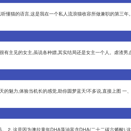
可以听懂猫的语言,这是我在一个私人流浪猫收容所做兼职的第三年
,很有主见的女主,虽说各种嫖,其实结局还是女主一个人。虐渣男
受蓝天的魅力,体验当机长的感觉,助你圆梦蓝天!不多说,直接上图 一
品。 2. 这是因为澳拉童年DHA藻油富含DHA(二十二碳六烯酸),