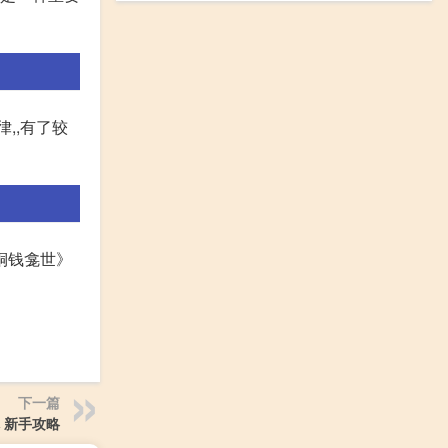
,,有了较
铜钱龛世》
下一篇
 新手攻略