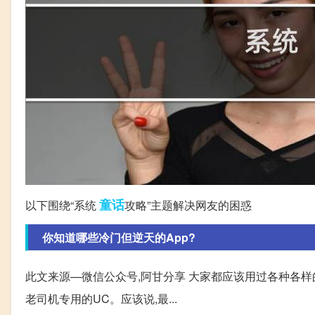
童话
以下围绕“系统
攻略”主题解决网友的困惑
你知道哪些冷门但逆天的App?
此文来源—微信公众号,阿甘分享 大家都应该用过各种各样的
老司机专用的UC。应该说,最...