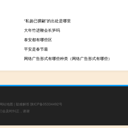
“私扬已骥翩”的出处是哪里
大年竹进鞭会长笋吗
泰安都有哪些区
平安是春节最
网络广告形式有哪些种类（网络广告形式有哪些）
网站地图
|
疑难解答
陕ICP备05334492号
，我们会及时纠正，谢谢