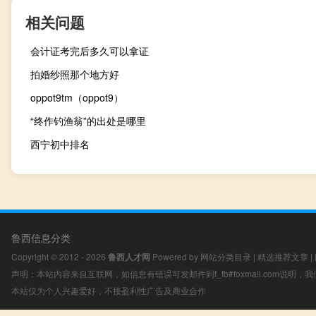
相关问题
会计证考完后多久可以拿证
拍婚纱照那个地方好
oppot9tm（oppot9）
“终作钓渔翁”的出处是哪里
西宁初中排名
鲁西信息分类
Copyright © 2012 - 2026
鲁西人才网
Powered by
网站分类目录
|
精选推荐文章
|
声明：本站内容来自互联网，如信息有错误可发邮件到f_fb#foxmail.com说明
本站仅为个人兴趣爱好，不接盈利性广告及商业合作