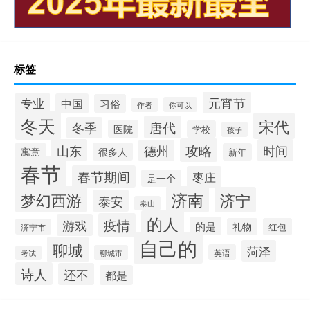
标签
元宵节
专业
中国
习俗
你可以
作者
冬天
宋代
唐代
冬季
医院
学校
孩子
攻略
山东
时间
德州
寓意
很多人
新年
春节
春节期间
枣庄
是一个
梦幻西游
济南
济宁
泰安
泰山
的人
疫情
游戏
的是
礼物
红包
济宁市
自己的
聊城
菏泽
英语
聊城市
考试
诗人
还不
都是