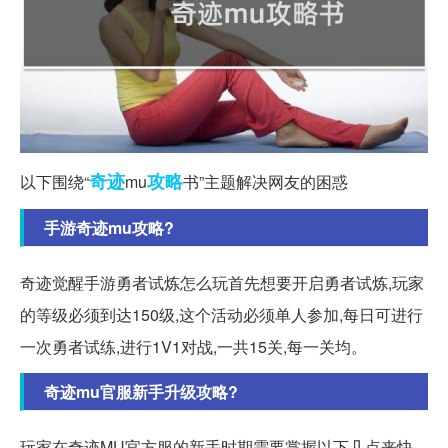
奇迹
攻略
以下围绕“
mu
书”主题解决网友的困惑
手游奇迹mu攻略?
奇迹觉醒手游勇者试炼怎么玩首先想要开启勇者试炼,玩家
的等级必须到达150级,这个活动必须单人参加,每日可进行
一次勇者试练,进行1V1对战,一共15关,每一关均。
奇迹mu官服新手升级攻略?
玩家在奇迹MU官方服的新手时期需要掌握以下几点来快