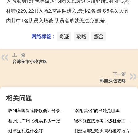
入场规则1:角色等级达15级以上,透过达维亚斯3的NPC杰
林特(229, 221)入场2:需组队进入,最少2名,最多5名3:队伍
内其中1名队员入场後,队员名单就无法变更;若...
网络标签：
奇迹
攻略
炼金
上一篇
台湾夜市小吃攻略
下一篇
韩国买包攻略
相关问题
收到车辆保险赔款会计分录（赔款会计分录）
“各附其俗”的出处是哪里
福州到广州飞机票多少一张
能不能直接报考中级社会工作师呢
过年送礼送什么好
阳澄湖哪里吃大闸蟹推荐地方