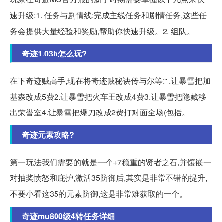
速升级:1. 任务与剧情线:完成主线任务和剧情任务,这些任
务会提供大量经验和奖励,帮助你快速升级。2. 组队。
奇迹1.03h怎么玩?
在下奇迹贼高手,现在将奇迹贼秘诀传与尔等:1.让暴雪把加
基森改成5费2.让暴雪把火车王改成4费3.让暴雪把隐藏移
出荣誉室4.让暴雪把爆刀改成2费打对面全场(包括。
奇迹元素攻略?
第一玩法我们需要的就是一个+7稳重的贤者之石,并镶嵌一
对抽奖愤怒和庇护,激活35防御后,其实是非常不错的提升,
不要小看这35的元素防御,这是非常难获取的一个。
奇迹mu800级4转任务详细