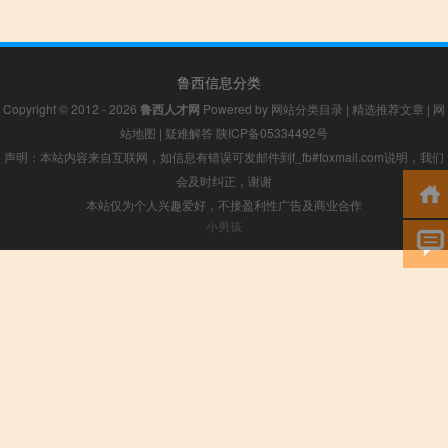
鲁西信息分类
Copyright © 2012 - 2026
鲁西人才网
Powered by
网站分类目录
|
精选推荐文章
|
网
站地图
|
疑难解答
陕ICP备05334492号
声明：本站内容来自互联网，如信息有错误可发邮件到f_fb#foxmail.com说明，我们
会及时纠正，谢谢
本站仅为个人兴趣爱好，不接盈利性广告及商业合作
小男孩