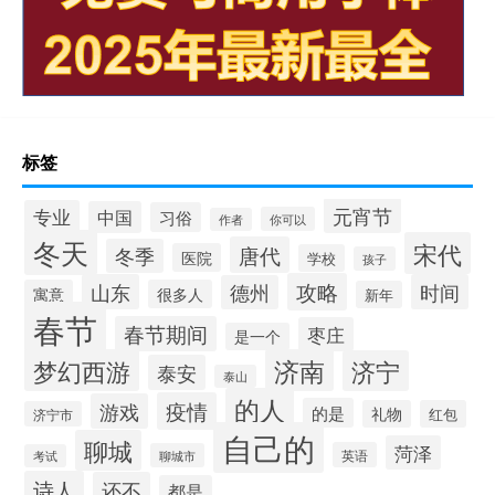
标签
元宵节
专业
中国
习俗
你可以
作者
冬天
宋代
唐代
冬季
医院
学校
孩子
攻略
山东
时间
德州
寓意
很多人
新年
春节
春节期间
枣庄
是一个
梦幻西游
济南
济宁
泰安
泰山
的人
疫情
游戏
的是
礼物
红包
济宁市
自己的
聊城
菏泽
英语
聊城市
考试
诗人
还不
都是