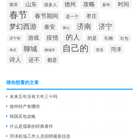
攻略
山东
时间
德州
寓意
很多人
新年
春节
春节期间
枣庄
是一个
梦幻西游
济南
济宁
泰安
泰山
的人
疫情
游戏
的是
礼物
红包
济宁市
自己的
聊城
菏泽
英语
聊城市
考试
诗人
还不
都是
猜你想看的文章
未来五年没有大年三十吗
德州特产有哪些
韩国买包攻略
什么是儒家的经典著作
菏泽机场工作人员招聘最新信息