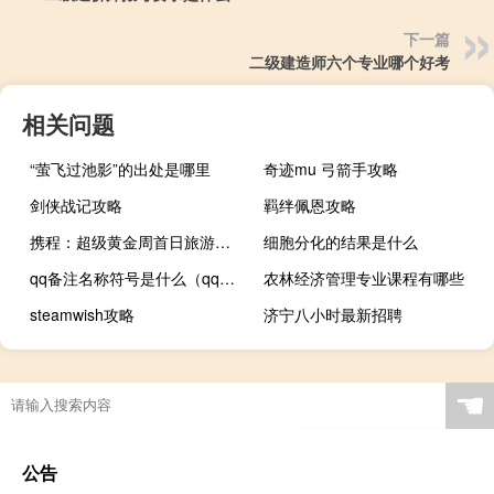
下一篇
二级建造师六个专业哪个好考
相关问题
“萤飞过池影”的出处是哪里
奇迹mu 弓箭手攻略
剑侠战记攻略
羁绊佩恩攻略
携程：超级黄金周首日旅游订单同比大增2.8倍
细胞分化的结果是什么
qq备注名称符号是什么（qq备注名称符号）
农林经济管理专业课程有哪些
steamwish攻略
济宁八小时最新招聘
☚
公告