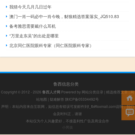
我猜今天几月几日过年
澳门一肖一码必中一肖今晚，豺狼精选答案落实_JQ510.83
备考雅思需要戴什么耳机
“万里走东吴”的出处是哪里
北京同仁医院眼科专家（同仁医院眼科专家）
鲁西信息分类
Copyright © 2012 - 2026
鲁西人才网
Powered by
网站分类目录
|
精选推荐文章
|
网
站地图
|
疑难解答
陕ICP备05334492号
声明：本站内容来自互联网，如信息有错误可发邮件到f_fb#foxmail.com说明，我们
会及时纠正，谢谢
本站仅为个人兴趣爱好，不接盈利性广告及商业合作
小男孩