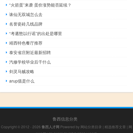
“火箭蛋”来袭 蛋价涨势能否延续？
诛仙无双城怎么去
名誉瓷砖几线品牌
“考遘愍以行谣”的出处是哪里
靖西特色餐厅推荐
泰安省庄附近最新招聘
汽修学校毕业后干什么
剑灵马贼攻略
arup值是什么
鲁西信息分类
Copyright © 2012 - 2026
鲁西人才网
Powered by
网站分类目录
|
精选推荐文章
|
网