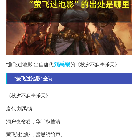
刘禹锡
“萤飞过池影”出自唐代
的《秋夕不寐寄乐天》。
“萤飞过池影”全诗
《秋夕不寐寄乐天》
唐代 刘禹锡
洞户夜帘卷，华堂秋簟清。
萤飞过池影，蛩思绕阶声。