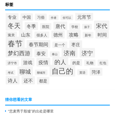
标签
元宵节
专业
中国
习俗
你可以
作者
冬天
宋代
唐代
冬季
医院
学校
孩子
攻略
山东
时间
德州
寓意
很多人
新年
春节
春节期间
枣庄
是一个
梦幻西游
济南
济宁
泰安
泰山
的人
疫情
游戏
的是
礼物
红包
济宁市
自己的
聊城
菏泽
英语
聊城市
考试
诗人
还不
都是
猜你想看的文章
“悲麦秀于殷墟”的出处是哪里