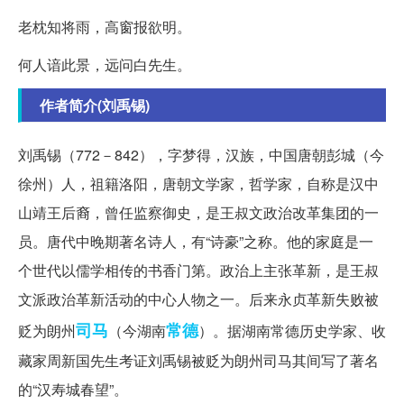
老枕知将雨，高窗报欲明。
何人谙此景，远问白先生。
作者简介(刘禹锡)
刘禹锡（772－842），字梦得，汉族，中国唐朝彭城（今
徐州）人，祖籍洛阳，唐朝文学家，哲学家，自称是汉中
山靖王后裔，曾任监察御史，是王叔文政治改革集团的一
员。唐代中晚期著名诗人，有“诗豪”之称。他的家庭是一
个世代以儒学相传的书香门第。政治上主张革新，是王叔
文派政治革新活动的中心人物之一。后来永贞革新失败被
司马
常德
贬为朗州
（今湖南
）。据湖南常德历史学家、收
藏家周新国先生考证刘禹锡被贬为朗州司马其间写了著名
的“汉寿城春望”。