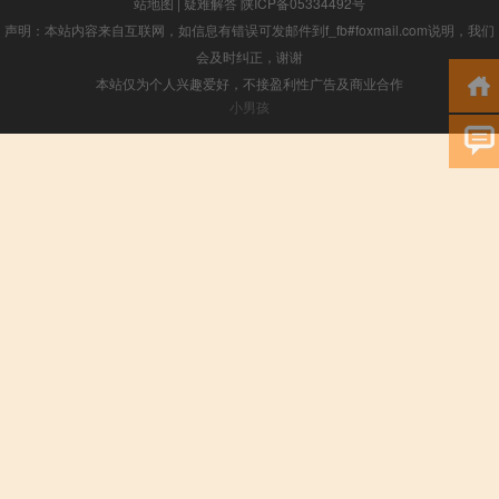
站地图
|
疑难解答
陕ICP备05334492号
声明：本站内容来自互联网，如信息有错误可发邮件到f_fb#foxmail.com说明，我们
会及时纠正，谢谢
本站仅为个人兴趣爱好，不接盈利性广告及商业合作
小男孩