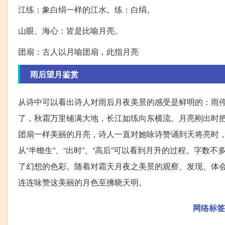
江练：象白绢一样的江水。练：白绢。
山眼、海心：皆是比喻月亮。
团扇：古人以月喻团扇，此指月亮
雨后望月鉴赏
从诗中可以看出诗人对雨后月夜美景的感受是鲜明的：雨
了，秋霜万里铺满大地，长江如练向东横流。月亮刚出时
团扇一样美丽的月亮，诗人一直对她咏诗赞诵到天将亮时
从“半蟾生”、“出时”、“高后”可以看到月升的过程。字
了幻想的色彩。随着对霜天月夜之美景的观察、发现、体
连连咏赞这美丽的月色至拂晓天明。
网络标签