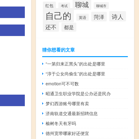
聊城
红包
聊城市
考试
自己的
诗人
菏泽
英语
还不
都是
猜你想看的文章
“一第归来正黑头”的出处是哪里
“淳于公女尚偷生”的出处是哪里
emotion可不可数
昭通卫生职业学院是公办还是民办
梦幻西游账号哪里有卖
济南轨道交通最新招聘信息
榆树冬天有牙吗
德州宽带哪家好还便宜