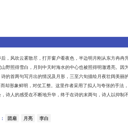
停后，风吹云雾散尽，打开窗户看夜色，半边明月刚从东方冉冉
把山野照得雪白，月到中天时海水的中心也被照得明澈透亮。因
，诗的首两句写月出的情况及月形，三至六旬描绘月夜壮阔美丽
数不多而却形象鲜明，对仗工整。这里作者采用了拟人与夸张的手法
会，诗人的感受在不断地升华，终于在诗的末两句，诗人以抑制
：
团扇
月亮
李白