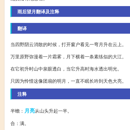
雨后望月翻译及注释
翻译
当四野阴云消散的时候，打开窗户看见一弯月升在云上。
万里原野弥漫着一片霜雾，月下横着一条素练似的大江。
在它初升时山中泉眼透白，当它升高时海水透出明光。
只因为怜惜这像团扇的明月，一直不眠长吟到天色大亮。
注释
月亮
半蟾：
从山头升起一半。
合：满。