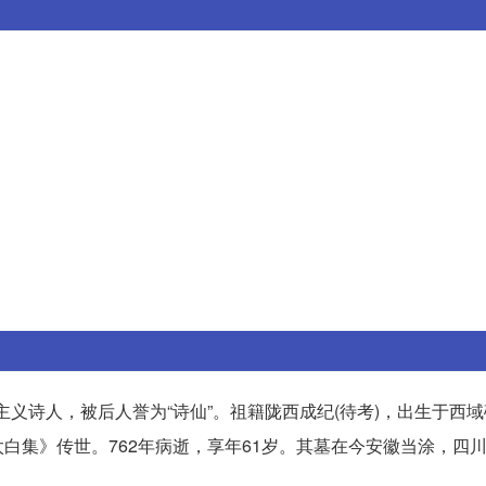
主义诗人，被后人誉为“诗仙”。祖籍陇西成纪(待考)，出生于西域
白集》传世。762年病逝，享年61岁。其墓在今安徽当涂，四