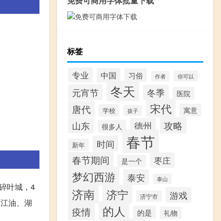
免费可商用字体批量下载
标签
专业
中国
习俗
你可以
作者
冬天
元宵节
冬季
医院
宋代
唐代
寓意
学校
孩子
攻略
山东
德州
很多人
春节
时间
新年
春节期间
枣庄
是一个
梦幻西游
泰安
泰山
碎叶城，4
济南
济宁
游戏
济宁市
川江油、湖
的人
疫情
的是
礼物