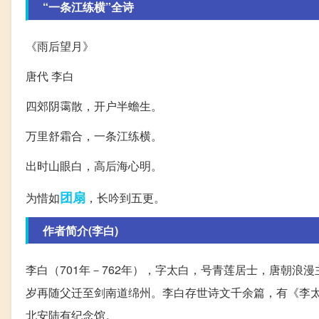
“一条江练横”全诗
《雨后望月》
唐代 李白
四郊阴霭散，开户半蟾生。
万里舒霜合，一条江练横。
出时山眼白，高后海心明。
团扇
为惜如
，长吟到五更。
作者简介(李白)
李白（701年－762年），字太白，号青莲居士，唐朝浪漫
岁再随父迁至剑南道绵州。李白存世诗文千余篇，有《李太
北安陆有纪念馆。