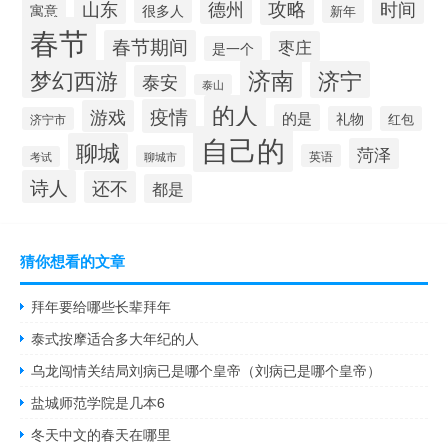
攻略
山东
时间
德州
寓意
很多人
新年
春节
春节期间
枣庄
是一个
梦幻西游
济南
济宁
泰安
泰山
的人
疫情
游戏
的是
礼物
红包
济宁市
自己的
聊城
菏泽
英语
聊城市
考试
诗人
还不
都是
猜你想看的文章
拜年要给哪些长辈拜年
泰式按摩适合多大年纪的人
乌龙闯情关结局刘病已是哪个皇帝（刘病已是哪个皇帝）
盐城师范学院是几本6
冬天中文的春天在哪里