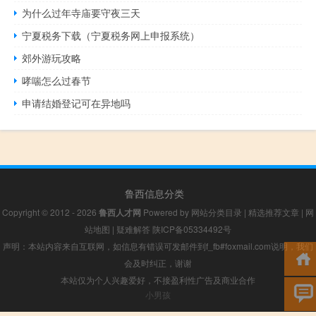
为什么过年寺庙要守夜三天
宁夏税务下载（宁夏税务网上申报系统）
郊外游玩攻略
哮喘怎么过春节
申请结婚登记可在异地吗
鲁西信息分类
Copyright © 2012 - 2026
鲁西人才网
Powered by
网站分类目录
|
精选推荐文章
|
网
站地图
|
疑难解答
陕ICP备05334492号
声明：本站内容来自互联网，如信息有错误可发邮件到f_fb#foxmail.com说明，我们
会及时纠正，谢谢
本站仅为个人兴趣爱好，不接盈利性广告及商业合作
小男孩