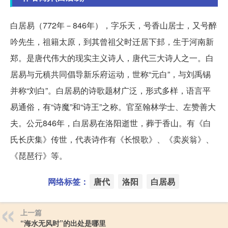
白居易（772年－846年），字乐天，号香山居士，又号醉
吟先生，祖籍太原，到其曾祖父时迁居下邽，生于河南新
郑。是唐代伟大的现实主义诗人，唐代三大诗人之一。白
居易与元稹共同倡导新乐府运动，世称“元白”，与刘禹锡
并称“刘白”。白居易的诗歌题材广泛，形式多样，语言平
易通俗，有“诗魔”和“诗王”之称。官至翰林学士、左赞善大
夫。公元846年，白居易在洛阳逝世，葬于香山。有《白
氏长庆集》传世，代表诗作有《长恨歌》、《卖炭翁》、
《琵琶行》等。
网络标签：
唐代
洛阳
白居易
上一篇
“海水无风时”的出处是哪里