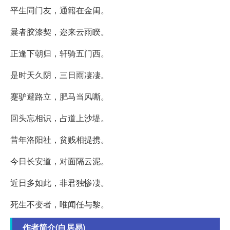
平生同门友，通籍在金闺。
曩者胶漆契，迩来云雨睽。
正逢下朝归，轩骑五门西。
是时天久阴，三日雨凄凄。
蹇驴避路立，肥马当风嘶。
回头忘相识，占道上沙堤。
昔年洛阳社，贫贱相提携。
今日长安道，对面隔云泥。
近日多如此，非君独惨凄。
死生不变者，唯闻任与黎。
作者简介(白居易)