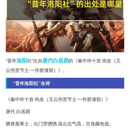
洛阳
唐代
白居易
“昔年
社”出自
的《秦中吟十首·伤友（又
云伤苦节士·一作胶漆契）》。
“昔年洛阳社”全诗
《秦中吟十首·伤友（又云伤苦节士·一作胶漆契）》
唐代 白居易
陋巷孤寒士，出门苦恓恓.虽云志气高，岂免颜色低。