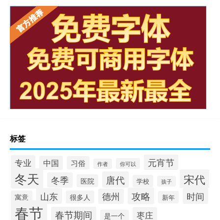
标签
元宵节
专业
中国
习俗
你可以
作者
冬天
宋代
唐代
冬季
医院
学校
孩子
攻略
山东
时间
德州
寓意
很多人
新年
春节
春节期间
枣庄
是一个