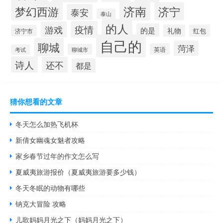
梦幻西游
济南
济宁
泰安
泰山
的人
疫情
游戏
的是
礼物
红包
济宁市
自己的
聊城
菏泽
英语
聊城市
考试
诗人
还不
都是
猜你想看的文章
冬天怎么加热飞机杯
新倩女幽魂女魅者攻略
家乡春节过年的作文怎么写
夏威夷旅游报价（夏威夷旅游要多少钱）
冬天冬眠的动物有哪些
钠克大冒险 攻略
儿歌妈妈月光之下（妈妈月光之下）