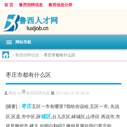
首 页
鲁西招聘信息
鲁西信息分类
网站导航
>
鲁西招聘信息
>
枣庄市都有什么区
枣庄市都有什么区
鲁西招聘信息
网友:
zz
2023-04-14 20:34:10
枣庄
[摘要]：
五区一市有哪里?我给你说哈,五区一市, 先说
城区
区,区是,市中区,薛
,台儿庄区,峄城区,山亭区 再说市,市
就是滕州市,楼主,你明白勒吗? 滕州是属於我们枣庄的,...