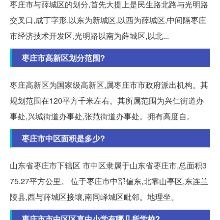
枣庄市与薛城区的划分,首先大提上是民生路北路与光明路
交叉口,成丁字形,以东为新城区,以西为薛城区,中间隔枣庄
市经济技术开发区,光明路以南为薛城区,以北...
枣庄市高新区划分范围?
枣庄高新区为国家级高新区,属枣庄市市政府派出机构。其
规划范围在120平方千米左右。其所属范围为兴仁街道办
事处,兴城街道办事处,张范街道办事处。拥有高度自。
枣庄市中区面积是多少?
山东省枣庄市下辖区 市中区隶属于山东省枣庄市,总面积3
75.27平方公里。 位于枣庄市中部偏东,北靠山亭区,东连兰
陵县,西与薛城区接壤,南同峄城区毗邻。地理坐。
枣庄市市中区区直中小学有哪几所学校?