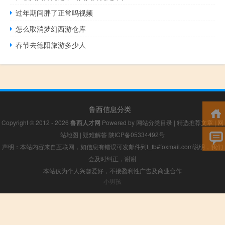
过年期间胖了正常吗视频
怎么取消梦幻西游仓库
春节去德阳旅游多少人
鲁西信息分类
Copyright © 2012 - 2026
鲁西人才网
Powered by
网站分类目录
|
精选推荐文章
|
网
站地图
|
疑难解答
陕ICP备05334492号
声明：本站内容来自互联网，如信息有错误可发邮件到f_fb#foxmail.com说明，我们
会及时纠正，谢谢
本站仅为个人兴趣爱好，不接盈利性广告及商业合作
小男孩