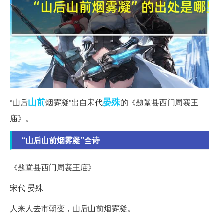
山前
晏殊
“山后
烟雾凝”出自宋代
的《题鞏县西门周襄王
庙》。
“山后山前烟雾凝”全诗
《题鞏县西门周襄王庙》
宋代 晏殊
人来人去市朝变，山后山前烟雾凝。