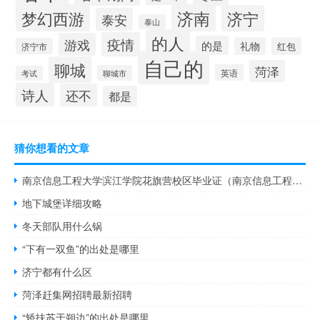
梦幻西游
济南
济宁
泰安
泰山
的人
疫情
游戏
的是
礼物
红包
济宁市
自己的
聊城
菏泽
英语
聊城市
考试
诗人
还不
都是
猜你想看的文章
南京信息工程大学滨江学院花旗营校区毕业证（南京信息工程大学滨江学院花旗营校区）
地下城堡详细攻略
冬天部队用什么锅
“下有一双鱼”的出处是哪里
济宁都有什么区
菏泽赶集网招聘最新招聘
“矫扶苏于朔边”的出处是哪里