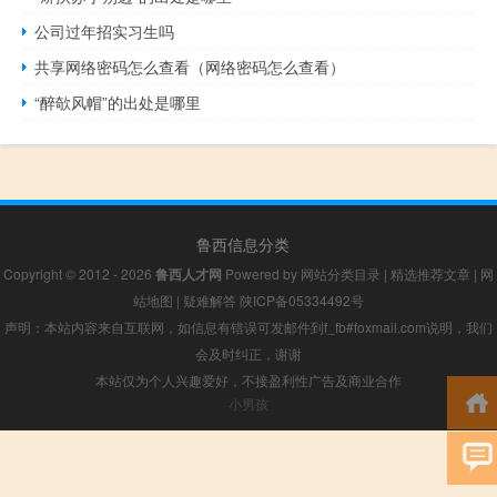
公司过年招实习生吗
共享网络密码怎么查看（网络密码怎么查看）
“醉欹风帽”的出处是哪里
鲁西信息分类
Copyright © 2012 - 2026
鲁西人才网
Powered by
网站分类目录
|
精选推荐文章
|
网
站地图
|
疑难解答
陕ICP备05334492号
声明：本站内容来自互联网，如信息有错误可发邮件到f_fb#foxmail.com说明，我们
会及时纠正，谢谢
本站仅为个人兴趣爱好，不接盈利性广告及商业合作
小男孩