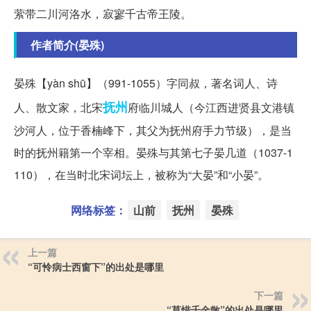
萦带二川河洛水，寂寥千古帝王陵。
作者简介(晏殊)
晏殊【y
àn shū】（991-1055）字同叔，著名词人、诗
抚州
人、散文家，北宋
府临川城人（今江西进贤县文港镇
沙河人，位于香楠峰下，其父为抚州府手力节级），是当
时的抚州籍第一个宰相。晏殊与其第七子晏几道（1037-1
110），在当时北宋词坛上，被称为“大晏”和“小晏”。
网络标签：
山前
抚州
晏殊
上一篇
“可怜病士西窗下”的出处是哪里
下一篇
“莫惜千金散”的出处是哪里