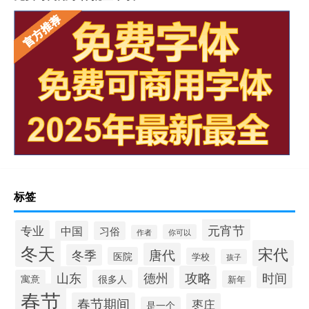
标签
元宵节
专业
中国
习俗
你可以
作者
冬天
宋代
唐代
冬季
医院
学校
孩子
攻略
山东
时间
德州
寓意
很多人
新年
春节
春节期间
枣庄
是一个