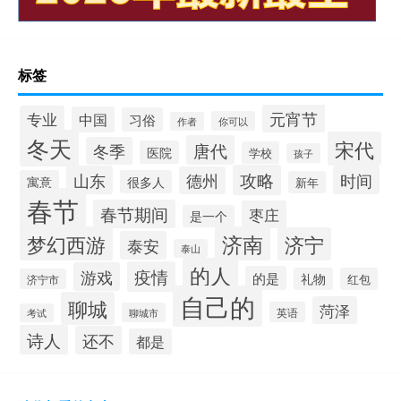
标签
元宵节
专业
中国
习俗
你可以
作者
冬天
宋代
唐代
冬季
医院
学校
孩子
攻略
山东
时间
德州
寓意
很多人
新年
春节
春节期间
枣庄
是一个
梦幻西游
济南
济宁
泰安
泰山
的人
疫情
游戏
的是
礼物
红包
济宁市
自己的
聊城
菏泽
英语
聊城市
考试
诗人
还不
都是