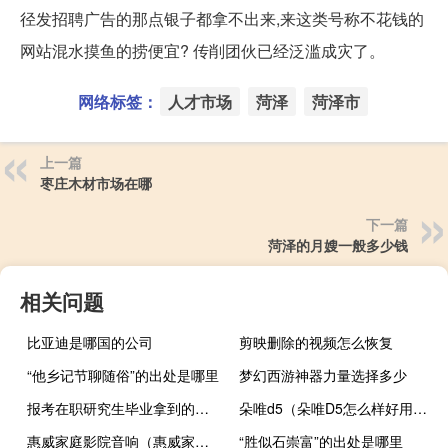
径发招聘广告的那点银子都拿不出来,来这类号称不花钱的
网站混水摸鱼的捞便宜? 传削团伙已经泛滥成灾了。
网络标签：
人才市场
菏泽
菏泽市
上一篇
枣庄木材市场在哪
下一篇
菏泽的月嫂一般多少钱
相关问题
比亚迪是哪国的公司
剪映删除的视频怎么恢复
“他乡记节聊随俗”的出处是哪里
梦幻西游神器力量选择多少
报考在职研究生毕业拿到的证书受企业认可吗
朵唯d5（朵唯D5怎么样好用吗大概多少钱）
惠威家庭影院音响（惠威家庭影院）
“胜似石崇富”的出处是哪里