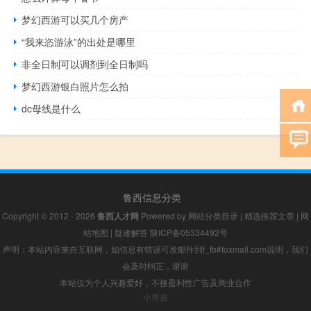
梦幻西游可以买几个房产
“我来恣游泳”的出处是哪里
非全日制可以调剂到全日制吗
梦幻西游银白照片怎么拍
dc母线是什么
鲁西信息分类
Copyright © 2012 - 2026
鲁西人才网
Powered by
网站分类目录
|
精选推荐文章
|
网
站地图
|
疑难解答
陕ICP备05334492号
声明：本站内容来自互联网，如信息有错误可发邮件到f_fb#foxmail.com说明，我们
会及时纠正，谢谢
本站仅为个人兴趣爱好，不接盈利性广告及商业合作
小男孩