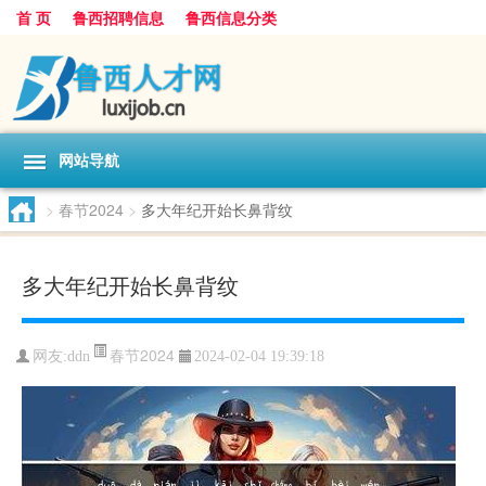
首 页
鲁西招聘信息
鲁西信息分类
网站导航
>
春节2024
>
多大年纪开始长鼻背纹
多大年纪开始长鼻背纹
春节2024
网友:
ddn
2024-02-04 19:39:18