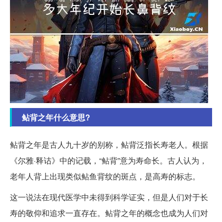
鲇背之年什么意思?
鲇背之年是古人九十岁的别称，鲇背泛指长寿老人。根据
《尔雅·释诂》中的记载，“鲇背”意为寿命长。古人认为，
老年人背上出现类似鲇鱼背纹的斑点，是高寿的标志。
这一说法在现代医学中未得到科学证实，但是人们对于长
寿的敬仰和追求一直存在。鲇背之年的概念也成为人们对