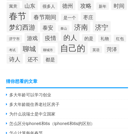
攻略
山东
时间
德州
寓意
很多人
新年
春节
春节期间
枣庄
是一个
梦幻西游
济南
济宁
泰安
泰山
的人
疫情
游戏
的是
礼物
红包
济宁市
自己的
聊城
菏泽
英语
聊城市
考试
诗人
还不
都是
猜你想看的文章
多大年龄可以学习创业
多大年龄能住养老社区房子
为什么说瑞士是中立国家
怎么区分iphone6和6s（iphone6和6s的区别）
怎么计算每年春节