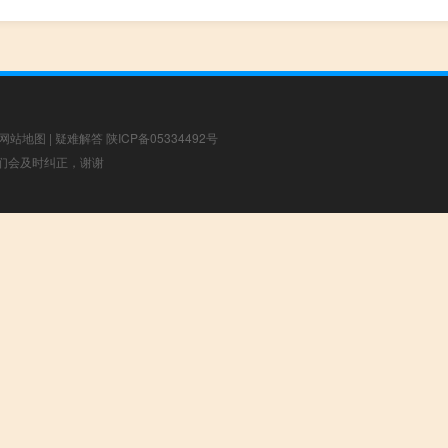
网站地图
|
疑难解答
陕ICP备05334492号
，我们会及时纠正，谢谢