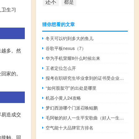
还不
都是
人卫生习
猜你想看的文章
冬天可以钓到多大的鱼儿
谷歌平板nexus（7）
来越多。然
华为手机荣耀8什么时候出来
王者定位怎么开
全回家的。
报考在职研究生毕业拿到的证书受企业认可吗
“如何股肱守”的出处是哪里
机器小黄人24攻略
梦幻西游哪个门派召唤鲲鹏
容易造成交
毛阿敏的好人一生平安歌曲（好人一生平安毛阿敏歌词）
空气能十大品牌官方排名
的接触。同