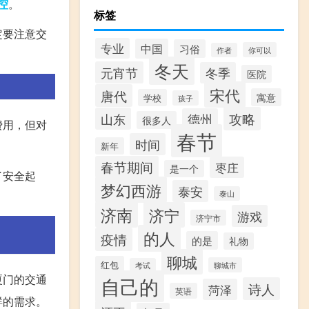
控
。
标签
定要注意交
专业
中国
习俗
你可以
作者
冬天
元宵节
冬季
医院
宋代
唐代
寓意
学校
孩子
攻略
山东
德州
很多人
费用，但对
春节
时间
新年
春节期间
枣庄
是一个
了安全起
梦幻西游
泰安
泰山
济南
济宁
游戏
济宁市
的人
疫情
的是
礼物
聊城
红包
聊城市
考试
厦门的交通
自己的
诗人
菏泽
英语
群的需求。