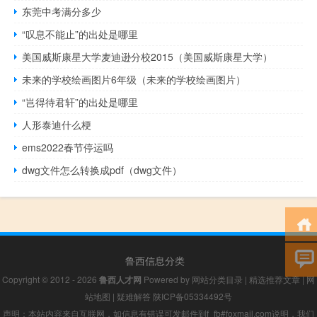
东莞中考满分多少
“叹息不能止”的出处是哪里
美国威斯康星大学麦迪逊分校2015（美国威斯康星大学）
未来的学校绘画图片6年级（未来的学校绘画图片）
“岂得待君轩”的出处是哪里
人形泰迪什么梗
ems2022春节停运吗
dwg文件怎么转换成pdf（dwg文件）
鲁西信息分类
Copyright © 2012 - 2026
鲁西人才网
Powered by
网站分类目录
|
精选推荐文章
|
网
站地图
|
疑难解答
陕ICP备05334492号
声明：本站内容来自互联网，如信息有错误可发邮件到f_fb#foxmail.com说明，我们