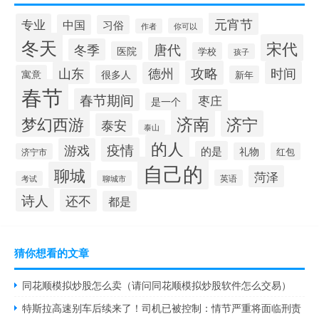
元宵节
专业
中国
习俗
你可以
作者
冬天
宋代
唐代
冬季
医院
学校
孩子
攻略
山东
时间
德州
寓意
很多人
新年
春节
春节期间
枣庄
是一个
梦幻西游
济南
济宁
泰安
泰山
的人
疫情
游戏
的是
礼物
红包
济宁市
自己的
聊城
菏泽
英语
聊城市
考试
诗人
还不
都是
猜你想看的文章
同花顺模拟炒股怎么卖（请问同花顺模拟炒股软件怎么交易）
特斯拉高速别车后续来了！司机已被控制：情节严重将面临刑责