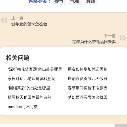
网络标签：
春节
气氛
舞蹈
上一篇
过年发的贺卡怎么做
下一篇
过年为什么带礼品回去卖
相关问题
“深折梅花曾寄远”的出处是哪里
用友如何增加凭证类别
家长对幼儿老师建议和意见
唐朝官员春节几天假日
“因继其后”的出处是哪里
春节期间房价下涨原因
描写秋天稻田美景的诗句
梦幻西游买号怎么找回
emotion可不可数