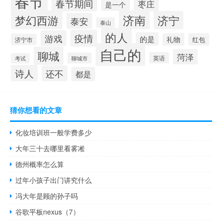
春节
春节期间
枣庄
是一个
梦幻西游
济南
济宁
泰安
泰山
的人
疫情
游戏
的是
礼物
红包
济宁市
自己的
聊城
菏泽
英语
聊城市
考试
诗人
还不
都是
猜你想看的文章
化妆培训班一般学费多少
大年三十去哪里看雾凇
德州概率怎么算
过年小孩子出门讲究什么
冯大年是顾的孙子吗
谷歌平板nexus（7）