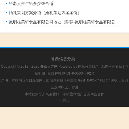
给老人拜年给多少钱合适
婚礼策划方案介绍（婚礼策划方案案例）
昆明桂美轩食品有限公司地址（陈静-昆明桂美轩食品有限公司董事长介绍）
鲁西信息分类
Copyright © 2012 - 2026
鲁西人才网
Powered by
网站分类目录
|
精选推荐文章
|
网
站地图
|
疑难解答
陕ICP备05334492号
声明：本站内容来自互联网，如信息有错误可发邮件到f_fb#foxmail.com说明，我们
会及时纠正，谢谢
本站仅为个人兴趣爱好，不接盈利性广告及商业合作
小男孩