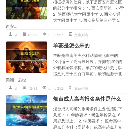
根据提供的信息，以下是西安市雁塔区
的部分小学排名： 1. 西安高新第一小学
2. 陕西师范大学附属小学 3. 西安交通
大学附属小学 4. 西安高新第三小学 5.
西安...
yt
01-06
0
997
文章列表
羊驼是怎么来的
羊驼是由南美洲驼科动物演化而来的。
它们适应了高海拔环境，并拥有独特的
外貌和趾骨结构。羊驼的进化历史可以
追溯到三千五百万年前，最初起源于北
美洲，后经...
yt
12-31
0
252
文章列表
烟台成人高考报名条件是什么
烟台成人高考的报考条件主要包括以下
几点： 1. 年龄要求：考生年龄需在18
周岁及以上。 2. 学历要求： 报考高中
起点升本科（高起本）或高中起点升专