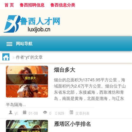
首 页
鲁西招聘信息
鲁西信息分类
网站导航
>
作者“yt”的文章
烟台多大
烟台的总面积为13745.95平方公里，海
域面积约为2.6万平方公里。烟台位于山
东省东北部，东接威海，西靠潍坊和青
岛，南面是黄海，北面是渤海，与辽东
半岛隔海...
yt
01-08
0
929
文章列表
雁塔区小学排名