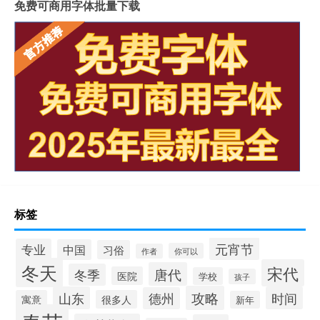
免费可商用字体批量下载
标签
元宵节
专业
中国
习俗
你可以
作者
冬天
宋代
唐代
冬季
医院
学校
孩子
攻略
山东
时间
德州
寓意
很多人
新年