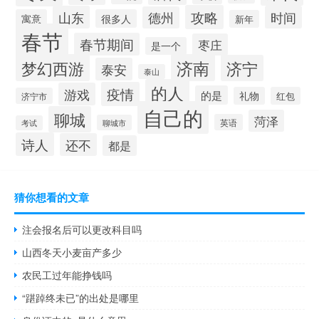
攻略
山东
时间
德州
寓意
很多人
新年
春节
春节期间
枣庄
是一个
梦幻西游
济南
济宁
泰安
泰山
的人
疫情
游戏
的是
礼物
红包
济宁市
自己的
聊城
菏泽
英语
聊城市
考试
诗人
还不
都是
猜你想看的文章
注会报名后可以更改科目吗
山西冬天小麦亩产多少
农民工过年能挣钱吗
“踸踔终未已”的出处是哪里