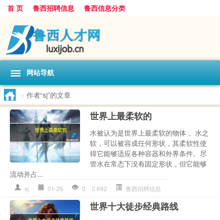
首 页
鲁西招聘信息
鲁西信息分类
网站导航
>
作者“sj”的文章
世界上最柔软的
水被认为是世界上最柔软的物体 。水之
软，可以被容成任何形状，其柔软性使
得它能够适应各种容器和外界条件。尽
管水在常态下没有固定形状，但它能够
流动并占...
sj
01-26
0
692
鲁西招聘信息
世界十大徒步经典路线