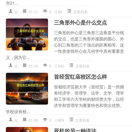
市21...
sj
01-11
0
90
文章列表
三角形外心是什么交点
三角形的外心是三角形三边垂直平分线
的交点，也是三角形外接圆的圆心。外
心到三角形的三个顶点的距离相等。这
一性质使得外心在几何学中具有重要意
义，因为它...
sj
01-10
0
545
文章列表
首经贸红庙校区怎么样
首都经济贸易大学（首经贸）是一所拥
有经济学、管理学、法学、文学、理学
和工学等六大学科的财经类大学，以经
济学和管理学为重要特色和突出优势。
学校设有校...
sj
01-08
0
809
文章列表
死机的另一种说法