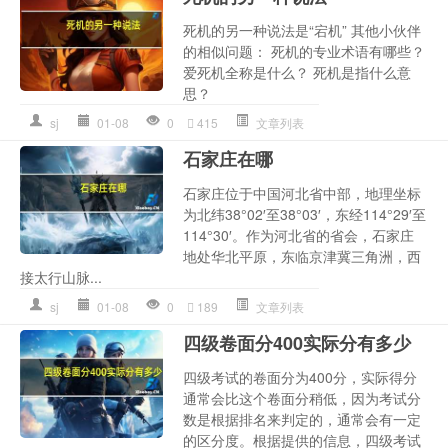
死机的另一种说法是“宕机” 其他小伙伴
的相似问题： 死机的专业术语有哪些？
爱死机全称是什么？ 死机是指什么意
思？
sj
01-08
0
415
文章列表
石家庄在哪
石家庄位于中国河北省中部，地理坐标
为北纬38°02′至38°03′，东经114°29′至
114°30′。作为河北省的省会，石家庄
地处华北平原，东临京津冀三角洲，西
接太行山脉...
sj
01-08
0
189
文章列表
四级卷面分400实际分有多少
四级考试的卷面分为400分，实际得分
通常会比这个卷面分稍低，因为考试分
数是根据排名来判定的，通常会有一定
的区分度。根据提供的信息，四级考试