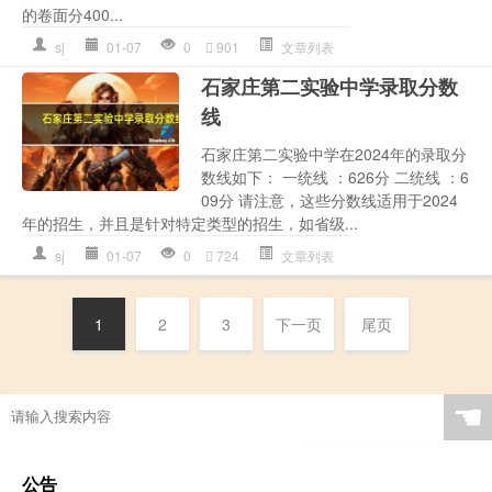
的卷面分400...
sj
01-07
0
901
文章列表
石家庄第二实验中学录取分数
线
石家庄第二实验中学在2024年的录取分
数线如下： 一统线 ：626分 二统线 ：6
09分 请注意，这些分数线适用于2024
年的招生，并且是针对特定类型的招生，如省级...
sj
01-07
0
724
文章列表
1
2
3
下一页
尾页
☚
公告