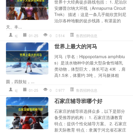
世界十大经典徒步路线包括： 1. 尼泊尔
安娜普尔纳大环线（Annapurna Circuit
Trek） 描述：这是一条几乎能欣赏到尼
泊尔各种地貌的徒步线路，有湛蓝的
天、丰...
sj
01-25
0
514
鲁西招聘信息
世界上最大的河马
河马（学名：Hippopotamus amphibiu
s）是淡水物种中的最大型杂食性哺乳
类动物，体型巨大，体长可达 4米 ，肩
高1.5米，体重约 3吨 。河马躯体粗
圆，四肢短，...
sj
01-25
0
977
鲁西招聘信息
石家庄辅导班哪个好
石家庄的辅导班选择众多，以下是部分
备受推荐的机构： 1. 石家庄浩谦教育
特点：提供个性化辅导方案。 2. 石家庄
新天际教育 特点：隶属于河北省石家庄