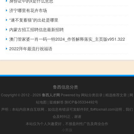
身份证中的x是什么意思
济宁哪里有花卉市场
“遂不复蓄猫”的出处是哪里
内蒙古招工招聘信息最新招聘
澳门管家婆一肖一码一特2024_作答解释落实_主页版v951.322
2022拜年最流行祝福语
鲁西信息分类
Copyright © 2012 - 2026
鲁西人才网
Powered by
网站分类目录
|
精选推荐文章
|
网
站地图
|
疑难解答
陕ICP备05334492号
声明：本站内容来自互联网，如信息有错误可发邮件到f_fb#foxmail.com说明，我们
会及时纠正，谢谢
本站仅为个人兴趣爱好，不接盈利性广告及商业合作
小男孩