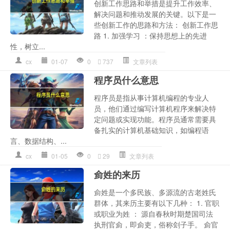
创新工作思路和举措是提升工作效率、
解决问题和推动发展的关键。以下是一
些创新工作的思路和方法： 创新工作思
路 1. 加强学习 ：保持思想上的先进
性，树立...
cx
01-07
0
737
文章列表
程序员什么意思
程序员是指从事计算机编程的专业人
员，他们通过编写计算机程序来解决特
定问题或实现功能。程序员通常需要具
备扎实的计算机基础知识，如编程语
言、数据结构、...
cx
01-05
0
29
文章列表
侴姓的来历
侴姓是一个多民族、多源流的古老姓氏
群体，其来历主要有以下几种： 1. 官职
或职业为姓 ： 源自春秋时期楚国司法
执刑官侴，即侴吏，俗称刽子手。 侴官