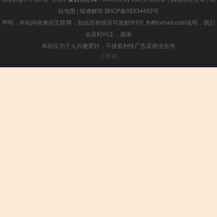
站地图
|
疑难解答
陕ICP备05334492号
声明：本站内容来自互联网，如信息有错误可发邮件到f_fb#foxmail.com说明，我们
会及时纠正，谢谢
本站仅为个人兴趣爱好，不接盈利性广告及商业合作
小男孩