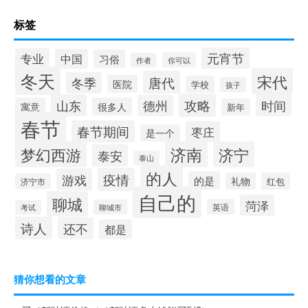
标签
元宵节
专业
中国
习俗
你可以
作者
冬天
宋代
唐代
冬季
医院
学校
孩子
攻略
山东
时间
德州
寓意
很多人
新年
春节
春节期间
枣庄
是一个
梦幻西游
济南
济宁
泰安
泰山
的人
疫情
游戏
的是
礼物
红包
济宁市
自己的
聊城
菏泽
英语
聊城市
考试
诗人
还不
都是
猜你想看的文章