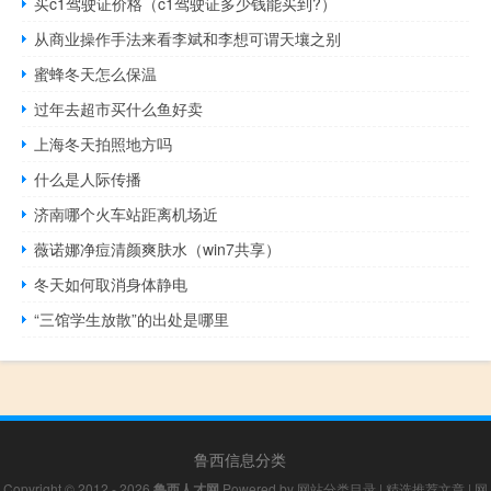
买c1驾驶证价格（c1驾驶证多少钱能买到?）
从商业操作手法来看李斌和李想可谓天壤之别
蜜蜂冬天怎么保温
过年去超市买什么鱼好卖
上海冬天拍照地方吗
什么是人际传播
济南哪个火车站距离机场近
薇诺娜净痘清颜爽肤水（win7共享）
冬天如何取消身体静电
“三馆学生放散”的出处是哪里
鲁西信息分类
Copyright © 2012 - 2026
鲁西人才网
Powered by
网站分类目录
|
精选推荐文章
|
网