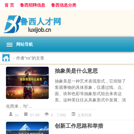
首 页
鲁西招聘信息
鲁西信息分类
网站导航
>
作者“cx”的文章
抽象美是什么意思
抽象美是一种艺术表现形式，它排除了
客观事物的具体形象，仅通过线、点、
面、块和色彩等抽象形式组合来表达
美。这种美往往从具象形式中发展、演
化而来，与“...
cx
01-09
0
592
文章列表
创新工作思路和举措