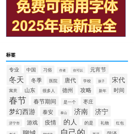
标签
元宵节
专业
中国
习俗
你可以
作者
冬天
宋代
唐代
冬季
医院
学校
孩子
攻略
山东
时间
德州
寓意
很多人
新年
春节
春节期间
枣庄
是一个
梦幻西游
济南
济宁
泰安
泰山
的人
疫情
游戏
的是
礼物
红包
济宁市
自己的
聊城
菏泽
英语