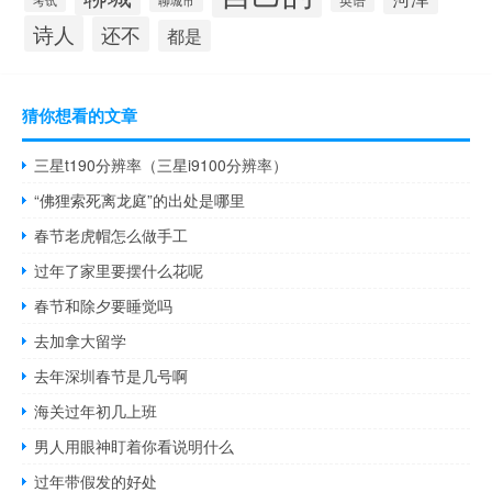
聊城市
考试
诗人
还不
都是
猜你想看的文章
三星t190分辨率（三星i9100分辨率）
“佛狸索死离龙庭”的出处是哪里
春节老虎帽怎么做手工
过年了家里要摆什么花呢
春节和除夕要睡觉吗
去加拿大留学
去年深圳春节是几号啊
海关过年初几上班
男人用眼神盯着你看说明什么
过年带假发的好处