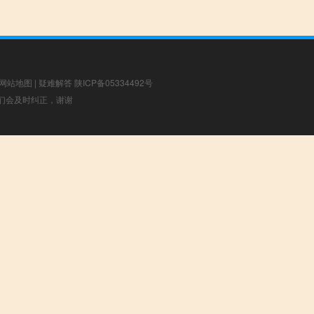
网站地图
|
疑难解答
陕ICP备05334492号
，我们会及时纠正，谢谢