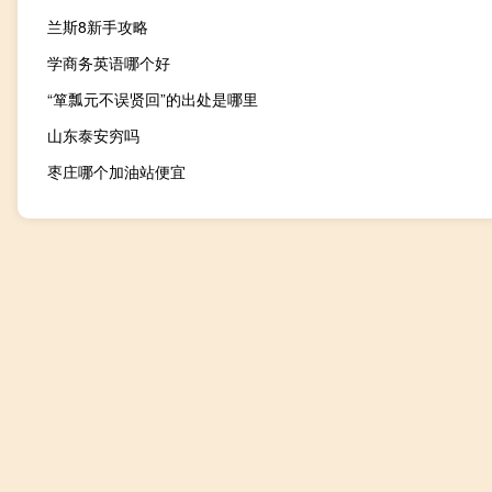
兰斯8新手攻略
学商务英语哪个好
“箪瓢元不误贤回”的出处是哪里
山东泰安穷吗
枣庄哪个加油站便宜