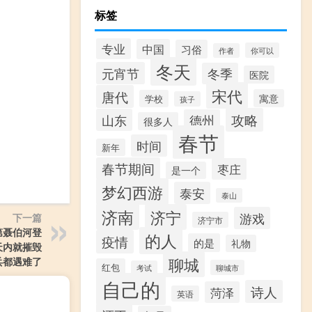
标签
专业
中国
习俗
你可以
作者
冬天
元宵节
冬季
医院
宋代
唐代
寓意
学校
孩子
攻略
山东
德州
很多人
春节
时间
新年
春节期间
枣庄
是一个
梦幻西游
泰安
泰山
济南
济宁
游戏
下一篇
济宁市
第聂伯河登
的人
疫情
的是
礼物
天内就摧毁
聊城
兵都遇难了
红包
聊城市
考试
自己的
诗人
菏泽
英语