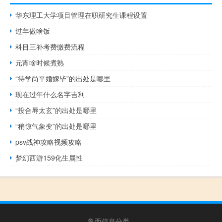
华东理工大学项目管理在职研究生课程设置
过年做啥饭
科目三补考费缴费流程
元宵啥时候煮熟
“待学尚平婚嫁毕”的出处是哪里
现在过年什么名字吉利
“投合辱太玄”的出处是哪里
“稍惊气象变”的出处是哪里
psv战神攻略视频攻略
梦幻西游159化生属性
鲁西信息分类