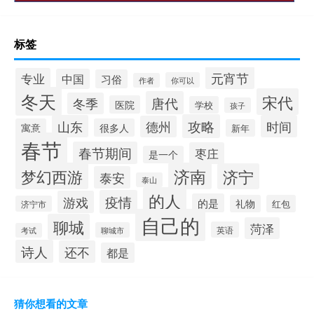
标签
元宵节
专业
中国
习俗
你可以
作者
冬天
宋代
唐代
冬季
医院
学校
孩子
攻略
山东
时间
德州
寓意
很多人
新年
春节
春节期间
枣庄
是一个
梦幻西游
济南
济宁
泰安
泰山
的人
疫情
游戏
的是
礼物
红包
济宁市
自己的
聊城
菏泽
英语
聊城市
考试
诗人
还不
都是
猜你想看的文章