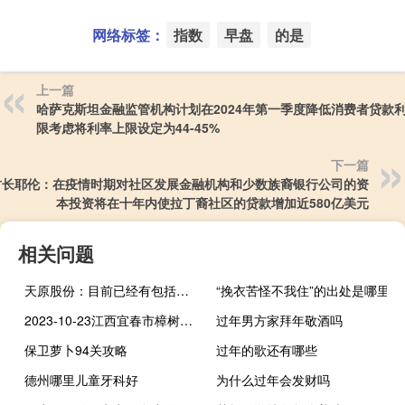
网络标签：
指数
早盘
的是
上一篇
哈萨克斯坦金融监管机构计划在2024年第一季度降低消费者贷款
限考虑将利率上限设定为44-45%
下一篇
财长耶伦：在疫情时期对社区发展金融机构和少数族裔银行公司的资
本投资将在十年内使拉丁裔社区的贷款增加近580亿美元
相关问题
天原股份：目前已经有包括头部企业在内的客户到公司验厂
“挽衣苦怪不我住”的出处是哪里
2023-10-23江西宜春市樟树市(鹿茸菇)的报价是多少
过年男方家拜年敬酒吗
保卫萝卜94关攻略
过年的歌还有哪些
德州哪里儿童牙科好
为什么过年会发财吗