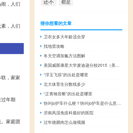
还不
都是
热闹，人们
猜你想看的文章
元素，人们
卫衣女多大年龄适合穿
找地雷攻略
冬天空调加氟方法图解
美国威斯康星大学麦迪逊分校2015（美国威斯康星大学）
“浮玉飞琼”的出处是哪里
春联，家家
北大体育生分数线多少
“正青翰音断”的出处是哪里
在过年期
快叫jo护车什么梗？快叫jo护车是什么意思什么梗
济南风湿免疫科最好的医院
光。家庭团
过年烧腊肉怎么做视频