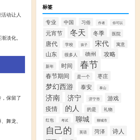
标签
些活动让人
专业
中国
习俗
你可以
作者
冬天
元宵节
冬季
医院
逐渐淡化。
宋代
唐代
寓意
学校
孩子
攻略
山东
德州
很多人
春节
时间
新年
春节期间
枣庄
是一个
梦幻西游
泰安
泰山
济南
济宁
游戏
传，保留了
济宁市
的人
疫情
的是
礼物
聊城
红包
狮、舞龙、
聊城市
考试
自己的
诗人
菏泽
英语