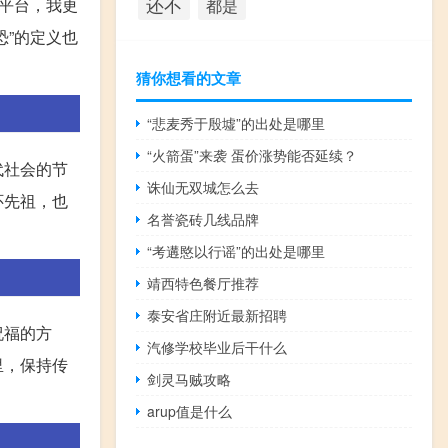
还不
的平台，我更
都是
”的定义也
猜你想看的文章
“悲麦秀于殷墟”的出处是哪里
“火箭蛋”来袭 蛋价涨势能否延续？
代社会的节
诛仙无双城怎么去
怀先祖，也
名誉瓷砖几线品牌
“考遘愍以行谣”的出处是哪里
靖西特色餐厅推荐
泰安省庄附近最新招聘
祝福的方
汽修学校毕业后干什么
里，保持传
剑灵马贼攻略
arup值是什么