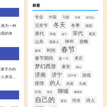
标签
专业
中国
习俗
你可以
作者
冬天
元宵节
冬季
人视为一种
医院
宋代
唐代
值观的体
寓意
学校
孩子
攻略
山东
德州
很多人
春节
时间
新年
春节期间
枣庄
是一个
梦幻西游
泰安
泰山
限量手办的
济南
济宁
游戏
济宁市
分人来说，
的人
疫情
的是
礼物
聊城
红包
聊城市
考试
自己的
诗人
菏泽
英语