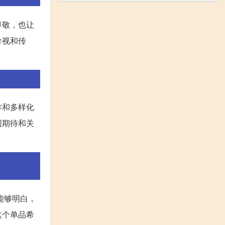
尊敬，也让
珍视和传
作和多样化
同期待和关
能够明白，
这个单品希