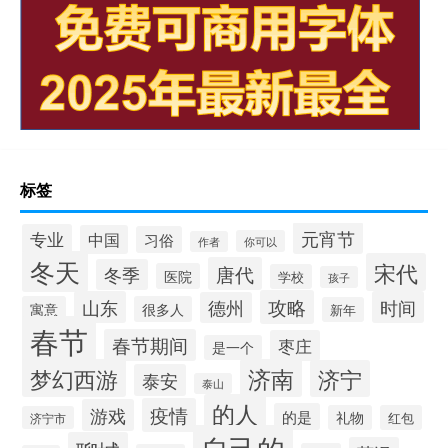
标签
元宵节
专业
中国
习俗
你可以
作者
冬天
宋代
唐代
冬季
医院
学校
孩子
攻略
山东
时间
德州
寓意
很多人
新年
春节
春节期间
枣庄
是一个
梦幻西游
济南
济宁
泰安
泰山
的人
疫情
游戏
的是
礼物
红包
济宁市