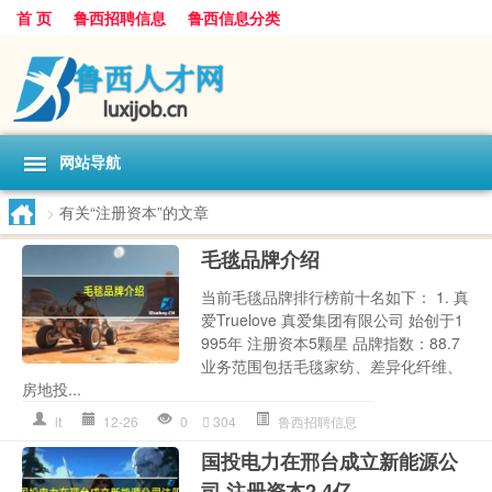
首 页
鲁西招聘信息
鲁西信息分类
网站导航
>
有关“注册资本”的文章
毛毯品牌介绍
当前毛毯品牌排行榜前十名如下： 1. 真
爱Truelove 真爱集团有限公司 始创于1
995年 注册资本5颗星 品牌指数：88.7
业务范围包括毛毯家纺、差异化纤维、
房地投...
lt
12-26
0
304
鲁西招聘信息
国投电力在邢台成立新能源公
司 注册资本2.4亿