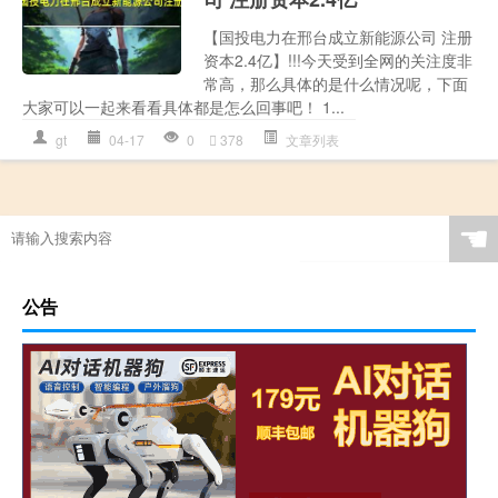
【国投电力在邢台成立新能源公司 注册
资本2.4亿】!!!今天受到全网的关注度非
常高，那么具体的是什么情况呢，下面
大家可以一起来看看具体都是怎么回事吧！ 1...
gt
04-17
0
378
文章列表
☚
公告