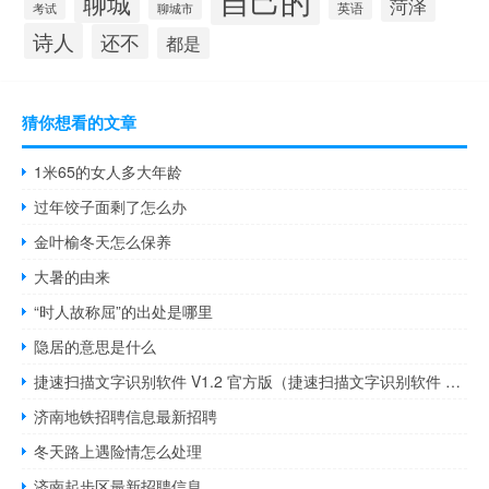
自己的
聊城
菏泽
英语
聊城市
考试
诗人
还不
都是
猜你想看的文章
1米65的女人多大年龄
过年饺子面剩了怎么办
金叶榆冬天怎么保养
大暑的由来
“时人故称屈”的出处是哪里
隐居的意思是什么
捷速扫描文字识别软件 V1.2 官方版（捷速扫描文字识别软件 V1.2 官方版功能简介）
济南地铁招聘信息最新招聘
冬天路上遇险情怎么处理
济南起步区最新招聘信息