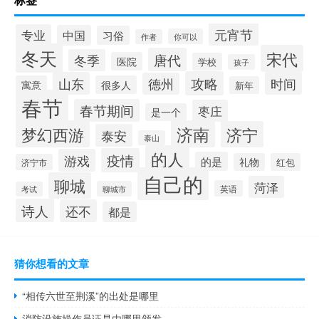
元宵节
专业
中国
习俗
你可以
作者
冬天
宋代
唐代
冬季
医院
学校
孩子
攻略
山东
时间
德州
寓意
很多人
新年
春节
春节期间
枣庄
是一个
梦幻西游
济南
济宁
泰安
泰山
的人
疫情
游戏
的是
礼物
红包
济宁市
自己的
聊城
菏泽
英语
聊城市
考试
诗人
还不
都是
猜你想看的文章
“相传六世至荆溪”的出处是哪里
消防设施操作员证是由哪里颁发