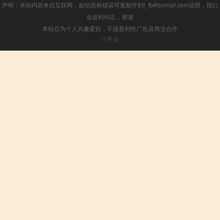
声明：本站内容来自互联网，如信息有错误可发邮件到f_fb#foxmail.com说明，我们
会及时纠正，谢谢
本站仅为个人兴趣爱好，不接盈利性广告及商业合作
小男孩