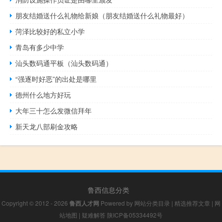
朋友结婚送什么礼物给新娘（朋友结婚送什么礼物最好）
菏泽比较好的私立小学
青岛有多少中学
汕头数码通平板（汕头数码通）
“强逐时好恶”的出处是哪里
德州什么地方好玩
大年三十怎么发微信拜年
新天龙八部刷金攻略
鲁西信息分类
Copyright © 2012 - 2026
鲁西人才网
Powered by
网站分类目录
|
精选推荐文章
|
网
站地图
|
疑难解答
陕ICP备05334492号