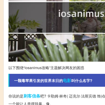
以下围绕“iosanimus攻略”主题解决网友的困惑
电影
一颗毒苹果引发的世界末日的
叫什么名字?
刺客
信条
你说的是
吧? 卡勒姆·林奇( 迈克尔·法斯宾德 
一个能让人类摆脱暴... 像。