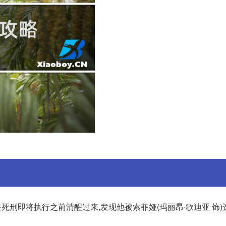
饰)在死刑即将执行之前清醒过来,发现他被索菲娅(玛丽昂·歌迪亚 饰)