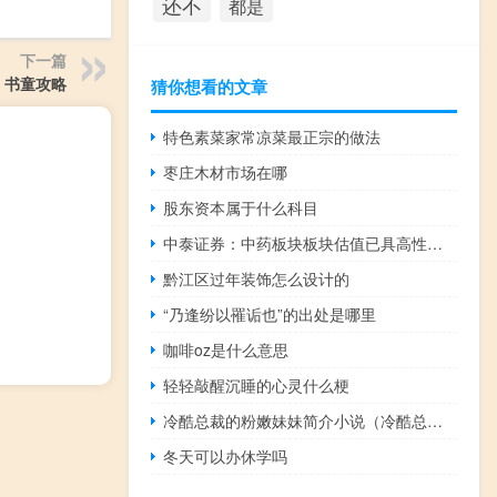
还不
都是
下一篇
书童攻略
猜你想看的文章
特色素菜家常凉菜最正宗的做法
枣庄木材市场在哪
股东资本属于什么科目
中泰证券：中药板块板块估值已具高性价比
黔江区过年装饰怎么设计的
“乃逢纷以罹诟也”的出处是哪里
咖啡oz是什么意思
轻轻敲醒沉睡的心灵什么梗
冷酷总裁的粉嫩妹妹简介小说（冷酷总裁的粉嫩妹妹简介）
冬天可以办休学吗