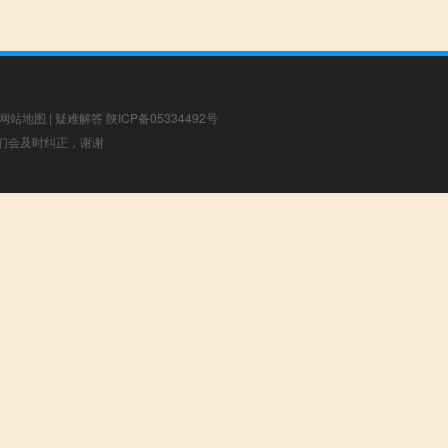
网站地图
|
疑难解答
陕ICP备05334492号
，我们会及时纠正，谢谢