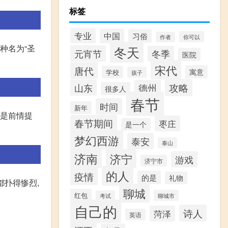
标签
专业
中国
习俗
你可以
作者
种名为“圣
冬天
元宵节
冬季
医院
宋代
唐代
寓意
学校
孩子
攻略
山东
德州
很多人
春节
时间
新年
算是前情提
春节期间
枣庄
是一个
梦幻西游
泰安
泰山
济南
济宁
游戏
济宁市
的人
疫情
的是
礼物
都扑得惨烈,
聊城
红包
聊城市
考试
自己的
诗人
菏泽
英语