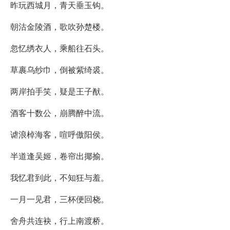
昨玩西城月，青天垂玉钩。
朝沽金陵酒，歌吹孙楚楼。
忽忆绣衣人，乘船往石头。
草裹乌纱巾，倒被紫绮裘。
两岸拍手笑，疑是王子猷。
酒客十数公，崩腾醉中流。
谑浪棹海客，喧呼傲阳侯。
半道逢吴姬，卷帘出揶揄。
我忆君到此，不知狂与羞。
一月一见君，三杯便回桡。
舍舟共连袂，行上南渡桥。