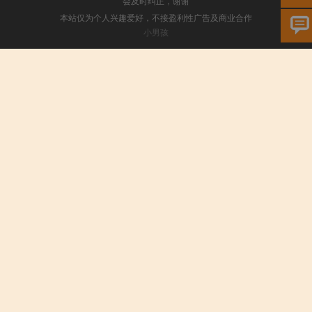
会及时纠正，谢谢
本站仅为个人兴趣爱好，不接盈利性广告及商业合作
小男孩