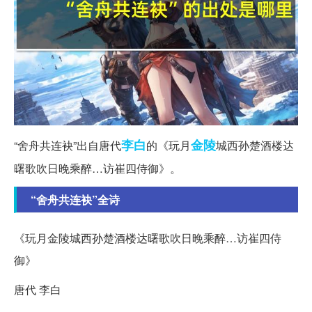
李白
金陵
“舍舟共连袂”出自唐代
的《玩月
城西孙楚酒楼达
曙歌吹日晚乘醉…访崔四侍御》。
“舍舟共连袂”全诗
《玩月金陵城西孙楚酒楼达曙歌吹日晚乘醉…访崔四侍
御》
唐代 李白