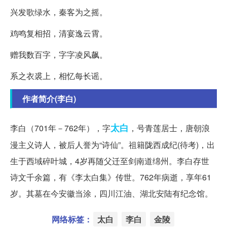
兴发歌绿水，秦客为之摇。
鸡鸣复相招，清宴逸云霄。
赠我数百字，字字凌风飙。
系之衣裘上，相忆每长谣。
作者简介(李白)
太白
李白（701年－762年），字
，号青莲居士，唐朝浪
漫主义诗人，被后人誉为“诗仙”。祖籍陇西成纪(待考)，出
生于西域碎叶城，4岁再随父迁至剑南道绵州。李白存世
诗文千余篇，有《李太白集》传世。762年病逝，享年61
岁。其墓在今安徽当涂，四川江油、湖北安陆有纪念馆。
网络标签：
太白
李白
金陵