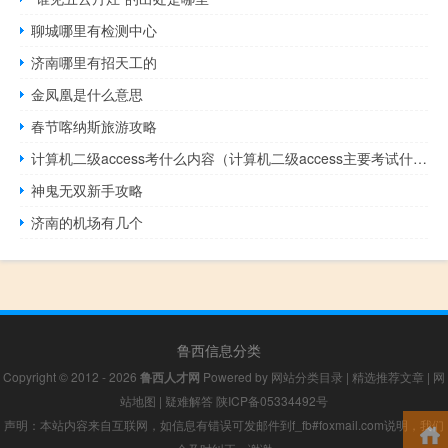
聊城哪里有检测中心
济南哪里有招天工的
金凤凰是什么意思
春节喀纳斯旅游攻略
计算机二级access考什么内容（计算机二级access主要考试什么）
神鬼无双新手攻略
济南的机场有几个
鲁西信息分类
Copyright © 2012 - 2026
鲁西人才网
Powered by
网站分类目录
|
精选推荐文章
|
网
站地图
|
疑难解答
陕ICP备05334492号
声明：本站内容来自互联网，如信息有错误可发邮件到f_fb#foxmail.com说明，我们