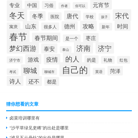
元宵节
专业
中国
习俗
你可以
作者
冬天
宋代
唐代
冬季
医院
学校
孩子
攻略
山东
时间
德州
寓意
很多人
新年
春节
春节期间
枣庄
是一个
梦幻西游
济南
济宁
泰安
泰山
的人
疫情
游戏
的是
礼物
红包
济宁市
自己的
聊城
菏泽
英语
聊城市
考试
诗人
还不
都是
猜你想看的文章
卤菜培训哪里有
“沙平草绿见吏稀”的出处是哪里
“谁见五云丹灶”的出处是哪里