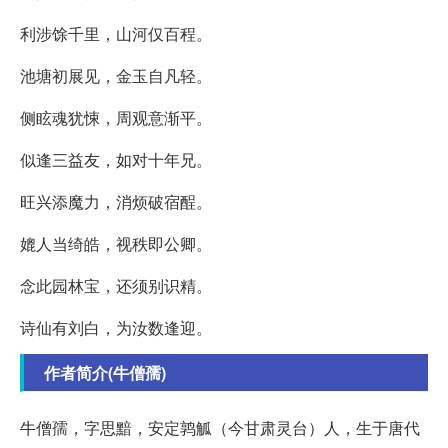
利涉馀千里，山河仅百程。
池塘初展见，金玉自凡轻。
侧眩魂犹悚，周观意渐平。
似逢三益友，如对十年兄。
旺兴添魔力，消烦破宿酲。
媲人当绮皓，视秩即公卿。
念此园林宝，还须别识精。
诗仙有刘白，为汝数逢迎。
作者简介(牛僧孺)
牛僧孺，字思黯，安定鹑觚（今甘肃灵台）人，生于唐代