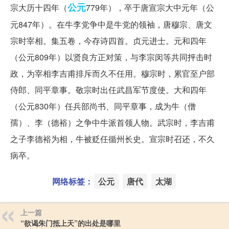
公元
宗大历十四年（
779年），卒于唐宣宗大中元年（公
元847年）。在牛李党争中是牛党的领袖，唐穆宗、唐文
宗时宰相。集五卷，今存诗四首。贞元进士。元和四年
（公元809年）以贤良方正对策，与李宗闵等共同抨击时
政，为宰相李吉甫排斥而久不任用。穆宗时，累官至户部
侍郎、同平章事。敬宗时出任武昌军节度使。大和四年
（公元830年）任兵部尚书、同平章事，成为牛（僧
孺）、李（德裕）之争中牛派首领人物。武宗时，李吉甫
之子李德裕为相，牛被贬任循州长史。宣宗时召还，不久
病卒。
网络标签：
公元
唐代
太湖
上一篇
“欲谒朱门抵上天”的出处是哪里