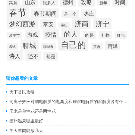
攻略
山东
时间
德州
寓意
很多人
新年
春节
春节期间
枣庄
是一个
梦幻西游
济南
济宁
泰安
泰山
的人
疫情
游戏
的是
礼物
红包
济宁市
自己的
聊城
菏泽
英语
聊城市
考试
诗人
还不
都是
猜你想看的文章
天下贫民攻略
同离子效应对弱电解质的电离度和难溶电解质的溶解度各有什么影响
玉米是单性花还是两性花
德州温泉哪里最好
冬天羊肉能放几天