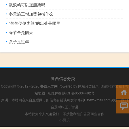
鼓浪屿可以退船票吗
冬天施工增加费包括什么
“匆匆便倒离尊”的出处是哪里
春节全是阴天
爪子是过年
鲁西信息分类
Copyright © 2012 - 2026
鲁西人才网
Powered by
网站分类目录
|
精选推荐文章
|
网
站地图
|
疑难解答
陕ICP备05334492号
声明：本站内容来自互联网，如信息有错误可发邮件到f_fb#foxmail.com说明，我们
会及时纠正，谢谢
本站仅为个人兴趣爱好，不接盈利性广告及商业合作
小男孩