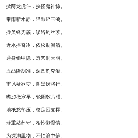
掀蹲龙虎斗，挟怪鬼神惊。
带雨新水静，轻敲碎玉鸣。
搀叉锋刃簇，缕络钓丝萦。
近水摇奇冷，依松助澹清。
通身鳞甲隐，透穴洞天明。
丑凸隆胡准，深凹刻兕觥。
雷风疑欲变，阴黑讶将行。
噤z9微寒早，轮囷数片横。
地祇愁垫压，鳌足困支撑。
珍重姑苏守，相怜懒慢情。
为探湖里物，不怕浪中鲸。