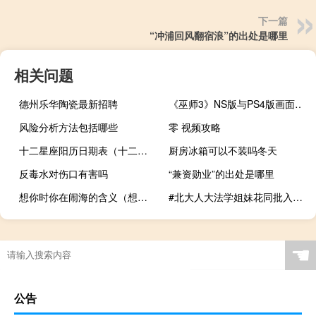
下一篇
“冲浦回风翻宿浪”的出处是哪里
相关问题
德州乐华陶瓷最新招聘
《巫师3》NS版与PS4版画面对比：帧数稳定画质略差
风险分析方法包括哪些
零 视频攻略
十二星座阳历日期表（十二星座日期表）
厨房冰箱可以不装吗冬天
反毒水对伤口有害吗
“兼资勋业”的出处是哪里
想你时你在闹海的含义（想你时你在闹海）
#北大人大法学姐妹花同批入伍# 到底什么情况嘞
☚
公告