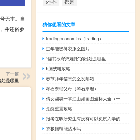
还不
都是
号无本。自
猜你想看的文章
，并还俗参
tradingeconomics（trading）
过年能缝补衣服么图片
“锦书欲寄鸿难托”的出处是哪里
h脑残吼攻略
下一篇
春节拜年信息怎么发邮箱
出处是哪里
琴石奈瑠父母（琴石奈瑠）
倩女幽魂一掌江山如画图坐标大全（一掌江山如画坐标大全）
觉醒重置攻略
报考在职研究生有没有可以免试入学的哪种
态极拖鞋能沾水吗