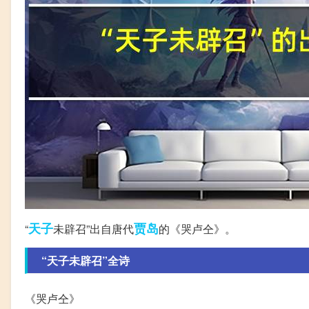
天子
贾岛
“
未辟召”出自唐代
的《哭卢仝》。
“天子未辟召”全诗
《哭卢仝》