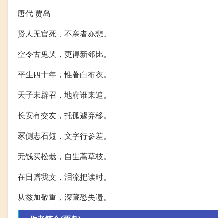
唐代 贾岛
贤人无官死，不亲者亦悲。
空令古鬼哭，更得新邻比。
平生四十年，惟著白布衣。
天子未辟召，地府谁来追。
长安有交友，托孤遽弃移。
冢侧志石短，文字行参差。
无钱买松栽，自生蒿草枝。
在日赠我文，泪流把读时。
从兹加敬重，深藏恐失遗。