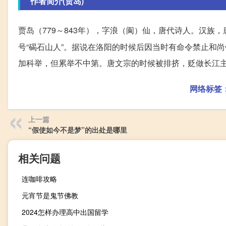
作者简介(贾岛)
贾岛（779～843年），字浪（阆）仙，唐代诗人。汉族
号“碣石山人”。据说在洛阳的时候后因当时有命令禁止和
加科举，但累举不中第。唐文宗的时候被排挤，贬做长江
网络标签
上一篇
“假使如今不是梦”的出处是哪里
相关问题
连咖啡攻略
元宵节是鬼节佛教
2024怎样办理高中出国留学