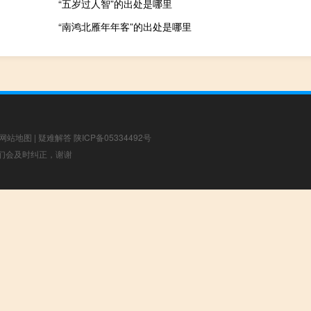
“五岁过人智”的出处是哪里
“南鸿北雁年年客”的出处是哪里
网站地图
|
疑难解答
陕ICP备05334492号
，我们会及时纠正，谢谢