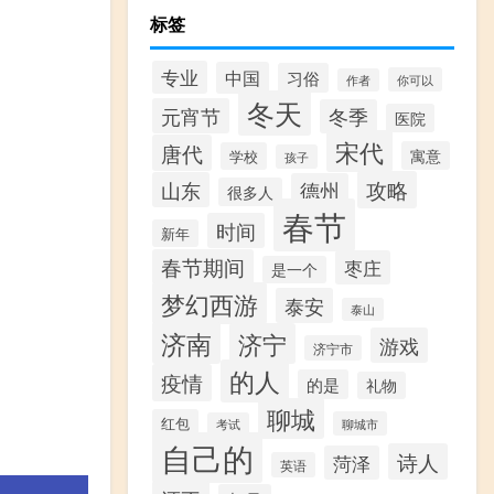
标签
专业
中国
习俗
你可以
作者
冬天
元宵节
冬季
医院
宋代
唐代
寓意
学校
孩子
攻略
山东
德州
很多人
春节
时间
新年
春节期间
枣庄
是一个
梦幻西游
泰安
泰山
济南
济宁
游戏
济宁市
的人
疫情
的是
礼物
聊城
红包
聊城市
考试
自己的
诗人
菏泽
英语