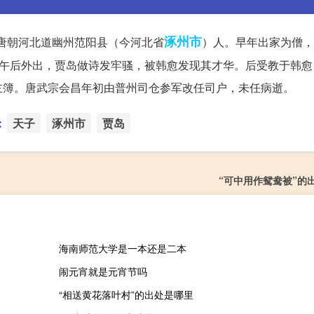
涿州市
，唐朝河北道幽州范阳县（今河北省
）人。早年出家为僧，
尚午后外出，贾岛做诗发牢骚，被韩愈发现其才华。后受教于韩愈
主簿。唐武宗会昌年初由普州司仓参军改任司户，未任病逝。
：
天子
涿州市
贾岛
“可中用作鸳鸯被”的
海南师范大学是一本还是二本
闹元宵就是元宵节吗
“相送黄花落叶村”的出处是哪里