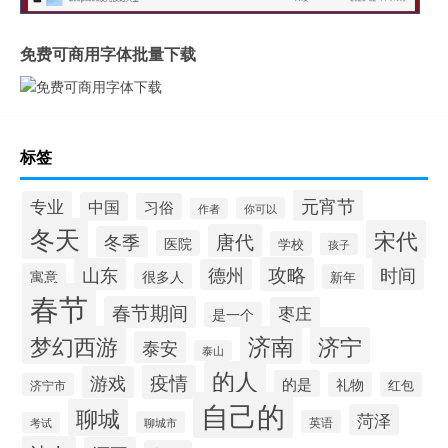
免费可商用字体批量下载
标签
元宵节
专业
中国
习俗
你可以
作者
冬天
宋代
唐代
冬季
医院
学校
孩子
攻略
山东
时间
德州
寓意
很多人
新年
春节
春节期间
枣庄
是一个
梦幻西游
济南
济宁
泰安
泰山
的人
疫情
游戏
的是
礼物
红包
济宁市
自己的
聊城
菏泽
英语
聊城市
考试