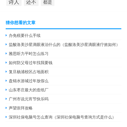
诗人
还不
都是
猜你想看的文章
办免税要什么手续
盐酸洛美沙星滴眼液治什么的（盐酸洛美沙星滴眼液疗效如何）
雅思听力平时怎么练习
如何防父母过年找我要钱
复旦杨浦校区占地面积
盘锦水游城过年放假么
山东枣庄最大的造纸厂
广州市说元宵节快乐吗
声望崇拜攻略
深圳社保电脑号怎么查询（深圳社保电脑号查询方式是什么）