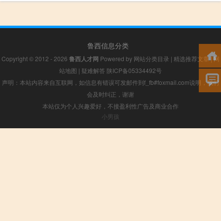
鲁西信息分类
Copyright © 2012 - 2026
鲁西人才网
Powered by
网站分类目录
|
精选推荐文章
|
网
站地图
|
疑难解答
陕ICP备05334492号
声明：本站内容来自互联网，如信息有错误可发邮件到f_fb#foxmail.com说明，我们
会及时纠正，谢谢
本站仅为个人兴趣爱好，不接盈利性广告及商业合作
小男孩