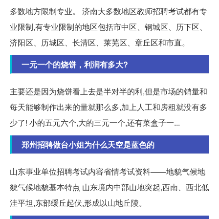
多数地方限制专业。 济南大多数地区教师招聘考试都有专
业限制,有专业限制的地区包括市中区、钢城区、历下区、
济阳区、历城区、长清区、莱芜区、章丘区和市直。
一元一个的烧饼，利润有多大?
主要还是因为烧饼看上去是半对半的利,但是市场的销量和
每天能够制作出来的量就那么多,加上人工和房租就没有多
少了! 小的五元六个,大的三元一个,还有菜盒子一...
郑州招聘做台小姐为什么天空是蓝色的
山东事业单位招聘考试内容省情考试资料——地貌气候地
貌气候地貌基本特点 山东境内中部山地突起,西南、西北低
洼平坦,东部缓丘起伏,形成以山地丘陵。