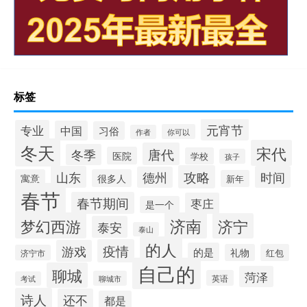
标签
元宵节
专业
中国
习俗
你可以
作者
冬天
宋代
唐代
冬季
医院
学校
孩子
攻略
山东
时间
德州
寓意
很多人
新年
春节
春节期间
枣庄
是一个
梦幻西游
济南
济宁
泰安
泰山
的人
疫情
游戏
的是
礼物
红包
济宁市
自己的
聊城
菏泽
英语
聊城市
考试
诗人
还不
都是