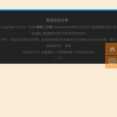
鲁西信息分类
Copyright © 2012 - 2026
鲁西人才网
Powered by
网站分类目录
|
精选推荐文章
|
网
站地图
|
疑难解答
陕ICP备05334492号
声明：本站内容来自互联网，如信息有错误可发邮件到f_fb#foxmail.com说明，我们
会及时纠正，谢谢
本站仅为个人兴趣爱好，不接盈利性广告及商业合作
小男孩