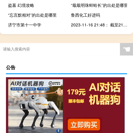
盗墓 幻境攻略
“戢戢明珠蚌蛤长”的出处是哪里
“忘言默相对”的出处是哪里
鲁西化工好进吗
济宁市第十一中学
2023-11-16 21:48： 截至21时46分，G76厦蓉高速隘瑞段K286+700公里处（隘岭隧道入口、往厦门方向）一辆货车发生故障占用行车道，现场单道缓慢通行，已通知相关部门赶往现场处理，请过往车辆减速慢行，注意安全。@江西高速@江西交通@江西交通广播​​​
☚
公告