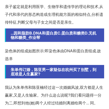
亲子鉴定就是利用医学、生物学和遗传学的理论和技术,从
子代和亲代的形态构造或生理机能方面的相似特点,分析遗
传特征,判断父母与子女之间是否是亲生。
...因和脂肪B.DNA和蛋白质C.蛋白质和糖类D.无机
物和糖类_作业帮
染色体的组成如图所示:即染色体由DNA和蛋白质组成.故
选:B
朱单伟订婚，陈亚男一家疑似在杭州买了别墅，到
底谁是人生赢家?
我认为朱单伟和陈亚楠经过这一次婚姻风波,双方都是人生
赢家,又是人生输家。为什么这么说呢?我们看问题得一分
为二,即想到他(她)两个人经过结婚到离婚给两个... 同。