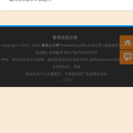
鲁西信息分类
Copyright © 2012 - 2026
鲁西人才网
Powered by
网站分类目录
|
精选推荐文章
|
网
站地图
|
疑难解答
陕ICP备05334492号
声明：本站内容来自互联网，如信息有错误可发邮件到f_fb#foxmail.com说明，我们
会及时纠正，谢谢
本站仅为个人兴趣爱好，不接盈利性广告及商业合作
小男孩