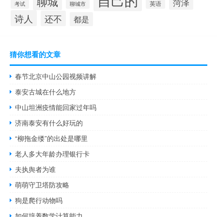
聊城
菏泽
英语
聊城市
考试
诗人
还不
都是
猜你想看的文章
春节北京中山公园视频讲解
泰安古城在什么地方
中山坦洲疫情能回家过年吗
济南泰安有什么好玩的
“柳拖金缕”的出处是哪里
老人多大年龄办理银行卡
夫执舆者为谁
萌萌守卫塔防攻略
狗是爬行动物吗
如何培养数学计算能力.