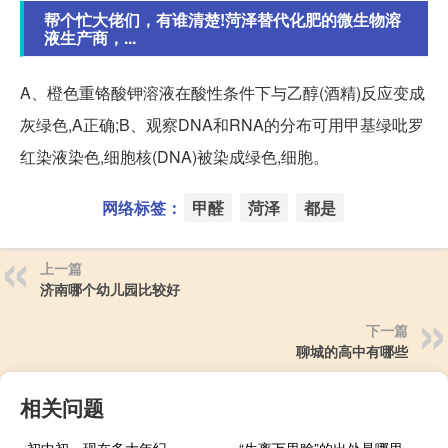
帮个忙大佬们，有谁清楚!菏泽替代化肥的微生物溶
液生产商，...
A、橙色重铬酸钾溶液在酸性条件下与乙醇(酒精)反应变成
灰绿色,A正确;B、观察DNA和RNA的分布可用甲基绿吡罗
红染液染色,细胞核(DNA)被染成绿色,细胞。
网络标签：
甲醛
菏泽
都是
上一篇
济南哪个幼儿园比较好
下一篇
聊城的高中有哪些
相关问题
初中初一现在多大年纪
“生离万里赊”的出处是哪里