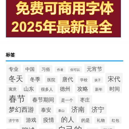
标签
元宵节
专业
中国
习俗
你可以
作者
冬天
宋代
唐代
冬季
医院
学校
孩子
攻略
山东
时间
德州
寓意
很多人
新年
春节
春节期间
枣庄
是一个
梦幻西游
济南
济宁
泰安
泰山
的人
疫情
游戏
的是
礼物
红包
济宁市
自己的