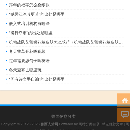
拜年的福字怎么叠纸张
“赋罢江淹吟更苦”的出处是哪里
嵌入式培训机构有哪些
“搀行夺市”的出处是哪里
机动战队艾蕾娜花嫁皮肤怎么获得（机动战队艾蕾娜花嫁皮肤获得方法 快吧手游）
冬天牧草开花吗视频
过年需要舔勺子吗英语
冬天避寒去哪里玩
“间有诗文手自编”的出处是哪里
鲁西信息分类
Copyright © 2012 - 2026
鲁西人才网
Powered by
网站分类目录
|
精选推荐文章
|
网