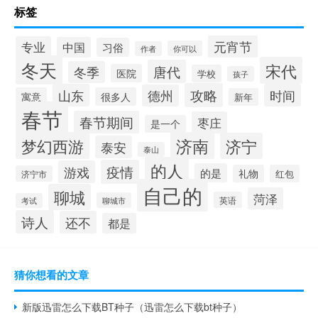
标签
元宵节
专业
中国
习俗
你可以
作者
冬天
宋代
唐代
冬季
医院
学校
孩子
攻略
山东
时间
德州
寓意
很多人
新年
春节
春节期间
枣庄
是一个
梦幻西游
济南
济宁
泰安
泰山
的人
疫情
游戏
的是
礼物
红包
济宁市
自己的
聊城
菏泽
英语
聊城市
考试
诗人
还不
都是
猜你想看的文章
新版迅雷怎么下载BT种子（迅雷怎么下载bt种子）