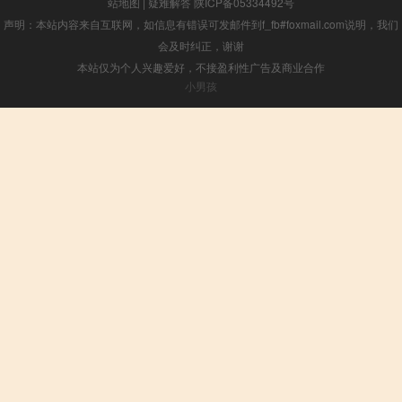
站地图
|
疑难解答
陕ICP备05334492号
声明：本站内容来自互联网，如信息有错误可发邮件到f_fb#foxmail.com说明，我们
会及时纠正，谢谢
本站仅为个人兴趣爱好，不接盈利性广告及商业合作
小男孩