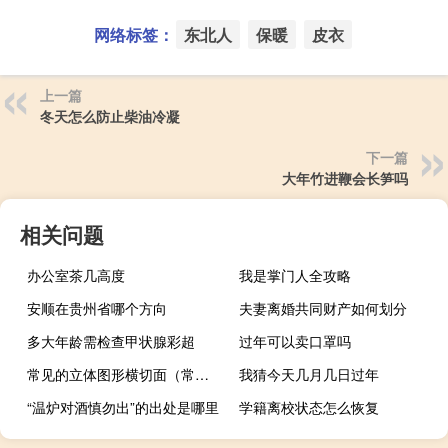
网络标签：
东北人
保暖
皮衣
上一篇
冬天怎么防止柴油冷凝
下一篇
大年竹进鞭会长笋吗
相关问题
办公室茶几高度
我是掌门人全攻略
安顺在贵州省哪个方向
夫妻离婚共同财产如何划分
多大年龄需检查甲状腺彩超
过年可以卖口罩吗
常见的立体图形横切面（常见的立体图形有哪些）
我猜今天几月几日过年
“温炉对酒慎勿出”的出处是哪里
学籍离校状态怎么恢复