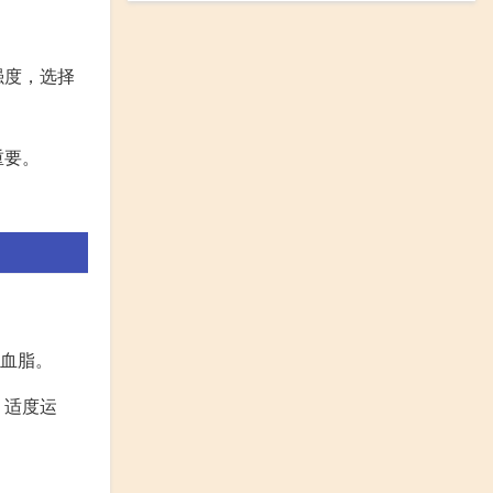
强度，选择
重要。
和血脂。
；适度运