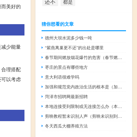
还不
都是
康而美好的
猜你想看的文章
德州大坝水泥多少钱一吨
是减少能量
“紫燕离巢更不还”的出处是哪里
春节期间燃放烟花爆竹的危害（春节燃放烟花爆竹的危害）
枣庄的景点有哪些地方
，合理搭配
意大利语很难学吗
还可以考虑
加强和规范党内政治生活的根本是（加强和规范党内政治生活的根本要求是）
菏泽市招聘网最新招聘
本地连接受到限制或无连接怎么办（本地连接受限制或无连接怎么办）
剪映教程暂未识别人声（剪映未识别到人声）
冬天西瓜大棚养殖方法