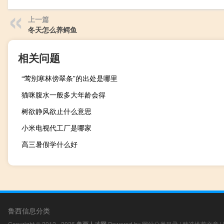
上一篇
冬天怎么养鳄鱼
相关问题
“莺别寒林傍翠条”的出处是哪里
猫咪腹水一般多大年龄会得
树欲静风欲止什么意思
小米电视代工厂是哪家
高三暑假学什么好
鲁西信息分类
Copyright © 2012 - 2026
Powered by
网站分类目录
|
精选推荐文章
|