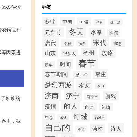
标签
身体条件较
专业
中国
习俗
你可以
作者
冬天
物依赖性和
元宵节
冬季
医院
宋代
唐代
寓意
学校
孩子
攻略
山东
标等因素进
德州
很多人
春节
时间
新年
春节期间
枣庄
是一个
梦幻西游
泰安
泰山
济南
济宁
游戏
济宁市
肚子鼓鼓的
的人
疫情
的是
礼物
聊城
红包
聊城市
考试
世界里，我
自己的
诗人
菏泽
英语