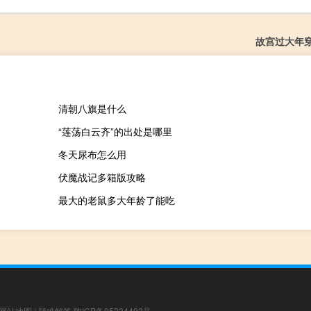
故宫过大年
清朝八旗是什么
“莲荡白云齐”的出处是哪里
冬天尿布怎么用
伏魔战记多箱版攻略
最大的老鼠多大年龄了能吃
网站地图
|
疑难解答
陕ICP备05334492号